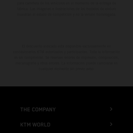
para carretera de los vehículos en el momento de la entrega de
fábrica. Las imágenes e ilustraciones de los modelos de enduro
muestran el estado de competición y no la versión homologada.
El descuento indicado está disponible exclusivamente en
concesionarios KTM autorizados y participantes. Toda la información
es sin compromiso. Se reservan errores de impresión, composición,
mecanografía y otros errores. La información puede cambiarse en
cualquier momento sin previo aviso.
THE COMPANY
KTM WORLD