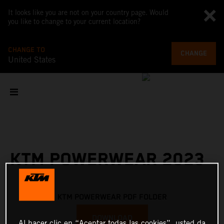
It looks like you are not on your country page. Would
you like to change to your current location?
CHANGE TO
CHANGE
United States
KTM POWERWEAR 2023
KTM POWERWEAR PDF FOLDER
DOWNLOAD
Al hacer clic en “Aceptar todas las cookies”, usted da