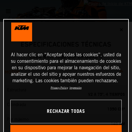
✕
ESPECIFICACIONES TÉCNICAS
Al hacer clic en “Aceptar todas las cookies”, usted da
2024 KTM 1390 SUPER DUKE R
su consentimiento para el almacenamiento de cookies
en su dispositivo para mejorar la navegación del sitio,
MOTOR
analizar el uso del sitio y apoyar nuestros esfuerzos de
marketing. Las cookies también pueden rechazarse.
Privacy Policy
Impresión
Estructura
V2 A 75º, 4 TIEMPOS
Cilindrada
1350 CM³
RECHAZAR TODAS
Par máximo
145 NM