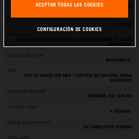
Cambio
ACEPTAR TODAS LAS COOKIES
6 MARCHAS
Emisiones de CO
2
139 G/KM
CONFIGURACIÓN DE COOKIES
Refrigeración
REFRIGERACIÓN POR LÍQUIDO CON INTERCAMBIADOR DE CALOR
AGUA/ACEITE
Cilindros del motor
BICILÍNDRICO
EMS
EMS DE KEIHIN CON RBW Y CONTROL DE CRUCERO, DOBLE
ENCENDIDO
Lubricante de motor
MOTOREX, SAE 10W-50
Ciclo del motor
4 TIEMPOS
Tipo de accionamiento
DE COMBUSTIÓN INTERNA
Silenciador