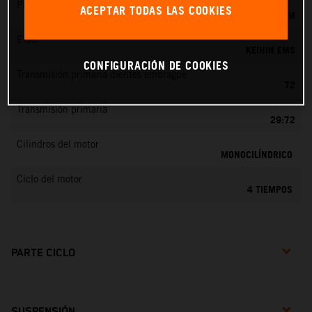
Preparación de la mezcla
ACEPTAR TODAS LAS COOKIES
KEIHIN EFI, TOBERA DE 44 MM
EMS
KEIHIN EMS
CONFIGURACIÓN DE COOKIES
Transmisión primaria dientes embrague
72
Transmisión primaria
29:72
Cilindros del motor
MONOCILÍNDRICO
Ciclo del motor
4 TIEMPOS
PARTE CICLO
SUSPENSIÓN