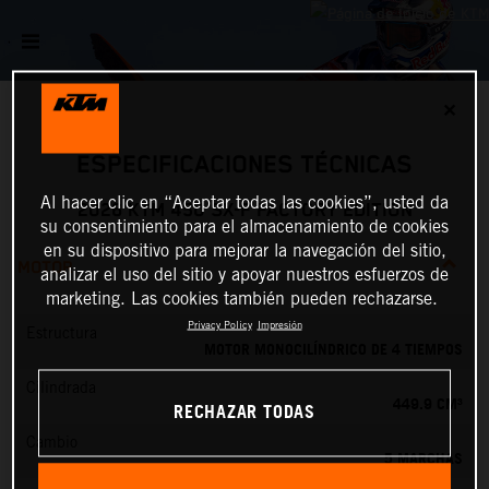
✕
ESPECIFICACIONES TÉCNICAS
Al hacer clic en “Aceptar todas las cookies”, usted da
2026 KTM 450 SX-F FACTORY EDITION
su consentimiento para el almacenamiento de cookies
en su dispositivo para mejorar la navegación del sitio,
MOTOR
analizar el uso del sitio y apoyar nuestros esfuerzos de
marketing. Las cookies también pueden rechazarse.
Privacy Policy
Impresión
Estructura
MOTOR MONOCILÍNDRICO DE 4 TIEMPOS
Cilindrada
449.9 CM³
RECHAZAR TODAS
Cambio
5 MARCHAS