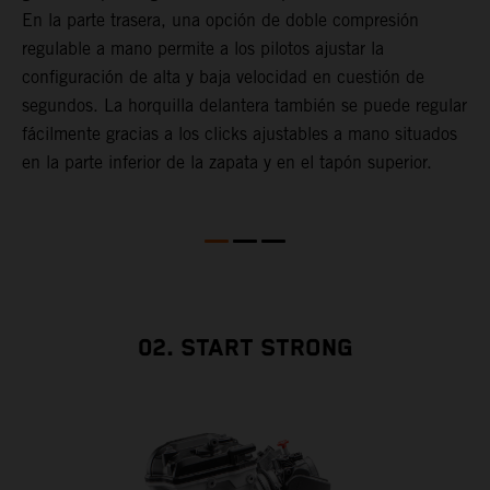
En la parte trasera, una opción de doble compresión
y
e
regulable a mano permite a los pilotos ajustar la
A
s
configuración de alta y baja velocidad en cuestión de
d
segundos. La horquilla delantera también se puede regular
y
o
fácilmente gracias a los clicks ajustables a mano situados
m
en la parte inferior de la zapata y en el tapón superior.
l
m
f
c
02. START STRONG