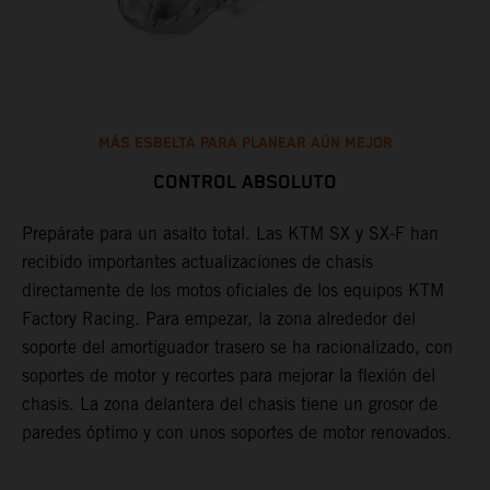
MÁS ESBELTA PARA PLANEAR AÚN MEJOR
CONTROL ABSOLUTO
Prepárate para un asalto total. Las KTM SX y SX-F han
L
recibido importantes actualizaciones de chasis
b
directamente de los motos oficiales de los equipos KTM
f
Factory Racing. Para empezar, la zona alrededor del
b
ón
soporte del amortiguador trasero se ha racionalizado, con
m
soportes de motor y recortes para mejorar la flexión del
q
chasis. La zona delantera del chasis tiene un grosor de
d
paredes óptimo y con unos soportes de motor renovados.
e
p
s