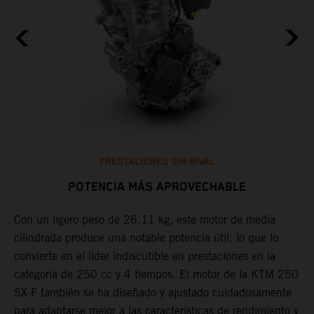
PRESTACIONES SIN RIVAL
POTENCIA MÁS APROVECHABLE
Con un ligero peso de 26,11 kg, este motor de media
C
cilindrada produce una notable potencia útil, lo que lo
h
X-
convierte en el líder indiscutible en prestaciones en la
s
categoría de 250 cc y 4 tiempos. El motor de la KTM 250
r
SX-F también se ha diseñado y ajustado cuidadosamente
a
para adaptarse mejor a las características de rendimiento y
d