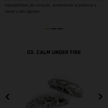
manejabilidad del conjunto, aumentando la potencia a
l
medio y alto régimen.
m
a
s
h
p
03. CALM UNDER FIRE