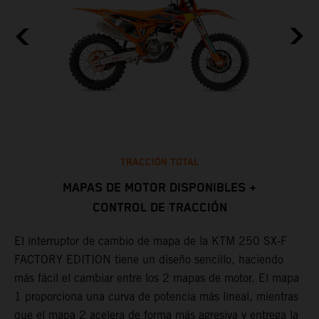
TRACCIÓN TOTAL
MAPAS DE MOTOR DISPONIBLES +
CONTROL DE TRACCIÓN
L
d
El interruptor de cambio de mapa de la KTM 250 SX-F
m
FACTORY EDITION tiene un diseño sencillo, haciendo
s
más fácil el cambiar entre los 2 mapas de motor. El mapa
b
1 proporciona una curva de potencia más lineal, mientras
f
que el mapa 2 acelera de forma más agresiva y entrega la