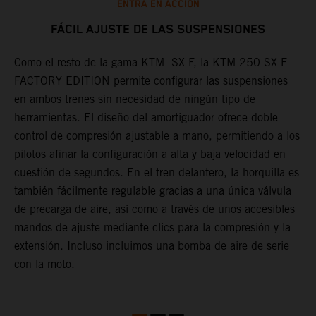
ENTRA EN ACCIÓN
FÁCIL AJUSTE DE LAS SUSPENSIONES
Como el resto de la gama KTM- SX-F, la KTM 250 SX-F
L
FACTORY EDITION permite configurar las suspensiones
c
a
en ambos trenes sin necesidad de ningún tipo de
d
herramientas. El diseño del amortiguador ofrece doble
d
control de compresión ajustable a mano, permitiendo a los
a
pilotos afinar la configuración a alta y baja velocidad en
l
cuestión de segundos. En el tren delantero, la horquilla es
e
también fácilmente regulable gracias a una única válvula
l
de precarga de aire, así como a través de unos accesibles
m
a
mandos de ajuste mediante clics para la compresión y la
p
extensión. Incluso incluimos una bomba de aire de serie
f
con la moto.
o