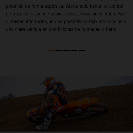
t
potencia de forma explosiva. Afortunadamente, el control
c
de tracción se puede activar o desactivar fácilmente desde
Q
el mismo interruptor, lo que garantiza la máxima tracción y
d
una clara ventaja en condiciones de humedad o barro.
q
2
D
p
d
d