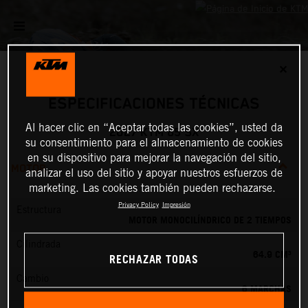
✕
ESPECIFICACIONES TÉCNICAS
Al hacer clic en “Aceptar todas las cookies”, usted da
2027 KTM 65 SX
su consentimiento para el almacenamiento de cookies
en su dispositivo para mejorar la navegación del sitio,
MOTOR
analizar el uso del sitio y apoyar nuestros esfuerzos de
marketing. Las cookies también pueden rechazarse.
Privacy Policy
Impresión
Estructura
MOTOR MONOCILÍNDRICO DE 2 TIEMPOS
Cilindrada
64.9 CM³
RECHAZAR TODAS
Cambio
6 MARCHAS