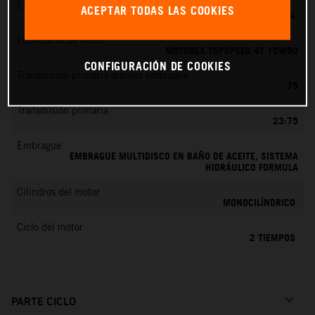
EMS
ACEPTAR TODAS LAS COOKIES
MIKUNI VM 24
Lubricante de motor
MOTOREX TOPSPEED 4T 15W50
CONFIGURACIÓN DE COOKIES
Transmisión primaria dientes embrague
75
Transmisión primaria
23:75
Embrague
EMBRAGUE MULTIDISCO EN BAÑO DE ACEITE, SISTEMA
HIDRÁULICO FORMULA
Cilindros del motor
MONOCILÍNDRICO
Ciclo del motor
2 TIEMPOS
PARTE CICLO