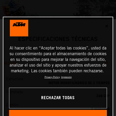
✕
ESPECIFICACIONES TÉCNICAS
Al hacer clic en “Aceptar todas las cookies”, usted da
2027 KTM 250 SX
su consentimiento para el almacenamiento de cookies
en su dispositivo para mejorar la navegación del sitio,
MOTOR
analizar el uso del sitio y apoyar nuestros esfuerzos de
marketing. Las cookies también pueden rechazarse.
Privacy Policy
Impresión
Estructura
MOTOR MONOCILÍNDRICO DE 2 TIEMPOS
Cilindrada
249 CM³
RECHAZAR TODAS
Cambio
5 MARCHAS