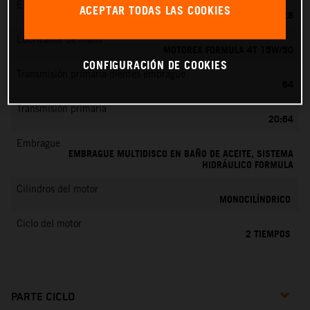
EMS
ACEPTAR TODAS LAS COOKIES
KEIHIN PWK 28
Lubricante de motor
MOTOREX FORMULA 4T 15W/50
CONFIGURACIÓN DE COOKIES
Transmisión primaria dientes embrague
64
Transmisión primaria
20:64
Embrague
EMBRAGUE MULTIDISCO EN BAÑO DE ACEITE, SISTEMA
HIDRÁULICO FORMULA
Cilindros del motor
MONOCILÍNDRICO
Ciclo del motor
2 TIEMPOS
PARTE CICLO