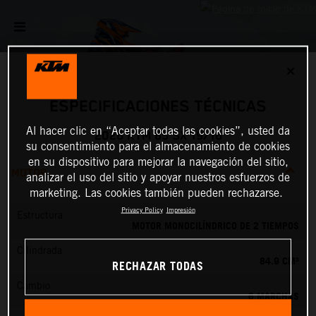
✕
ESPECIFICACIONES TÉCNICAS
Al hacer clic en “Aceptar todas las cookies”, usted da
2026 KTM 85 SX 19/16
su consentimiento para el almacenamiento de cookies
en su dispositivo para mejorar la navegación del sitio,
MOTOR
analizar el uso del sitio y apoyar nuestros esfuerzos de
marketing. Las cookies también pueden rechazarse.
Privacy Policy
Impresión
Estructura
MOTOR MONOCILÍNDRICO DE 2 TIEMPOS
Cilindrada
84.9 CM³
RECHAZAR TODAS
Cambio
6 MARCHAS