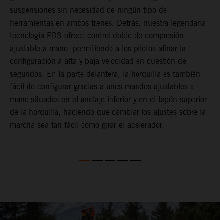
suspensiones sin necesidad de ningún tipo de
p
herramientas en ambos trenes. Detrás, nuestra legendaria
t
tecnología PDS ofrece control doble de compresión
m
ajustable a mano, permitiendo a los pilotos afinar la
a
configuración a alta y baja velocidad en cuestión de
f
segundos. En la parte delantera, la horquilla es también
d
fácil de configurar gracias a unos mandos ajustables a
T
mano situados en el anclaje inferior y en el tapón superior
s
de la horquilla, haciendo que cambiar los ajustes sobre la
s
marcha sea tan fácil como girar el acelerador.
a
m