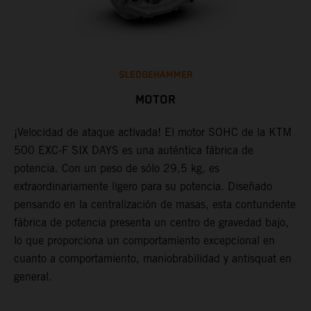
SLEDGEHAMMER
MOTOR
¡Velocidad de ataque activada! El motor SOHC de la KTM
L
500 EXC-F SIX DAYS es una auténtica fábrica de
u
X
potencia. Con un peso de sólo 29,5 kg, es
m
extraordinariamente ligero para su potencia. Diseñado
f
pensando en la centralización de masas, esta contundente
f
fábrica de potencia presenta un centro de gravedad bajo,
e
lo que proporciona un comportamiento excepcional en
a
cuanto a comportamiento, maniobrabilidad y antisquat en
c
general.
e
i