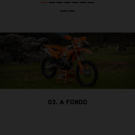
c
t
c
03. A FONDO