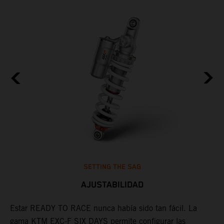
SETTING THE SAG
AJUSTABILIDAD
Estar READY TO RACE nunca había sido tan fácil. La
L
gama KTM EXC-F SIX DAYS permite configurar las
m