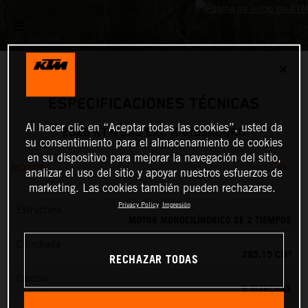
✕
ESPECIFICACIONES TÉCNICAS
Al hacer clic en “Aceptar todas las cookies”, usted da
2026 KTM 300 EXC HARDENDURO
su consentimiento para el almacenamiento de cookies
en su dispositivo para mejorar la navegación del sitio,
MOTOR
analizar el uso del sitio y apoyar nuestros esfuerzos de
marketing. Las cookies también pueden rechazarse.
Privacy Policy
Impresión
Estructura
MOTOR MONOCILÍNDRICO DE 2 TIEMPOS
Cilindrada
293.15 CM³
RECHAZAR TODAS
Cambio
6 MARCHAS