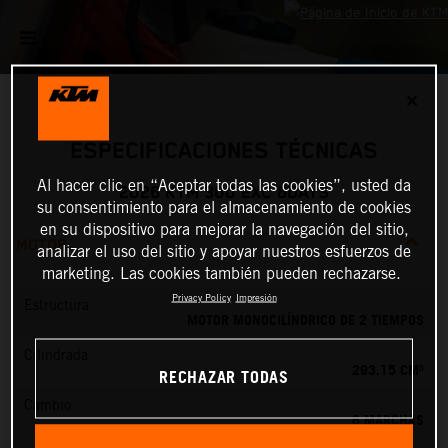
✕
ESPECIFICACIONES TÉCNICAS
Al hacer clic en “Aceptar todas las cookies”, usted da
2026 KTM 300 EXC 6DAYS
su consentimiento para el almacenamiento de cookies
en su dispositivo para mejorar la navegación del sitio,
MOTOR
analizar el uso del sitio y apoyar nuestros esfuerzos de
marketing. Las cookies también pueden rechazarse.
Privacy Policy
Impresión
Estructura
MOTOR MONOCILÍNDRICO DE 2 TIEMPOS
Cilindrada
293.15 CM³
RECHAZAR TODAS
Cambio
6 MARCHAS