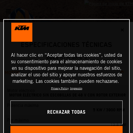
✕
ESPECIFICACIONES TÉCNICAS
Al hacer clic en “Aceptar todas las cookies”, usted da
2025 KTM SX-E 5
su consentimiento para el almacenamiento de cookies
en su dispositivo para mejorar la navegación del sitio,
MOTOR
analizar el uso del sitio y apoyar nuestros esfuerzos de
marketing. Las cookies también pueden rechazarse.
Privacy Policy
Impresión
Motor eléctrico
MOTOR ELÉCTRICO SIN ESCOBILLAS DE 48 V CON ROTOR EXTERIOR
Potencia máxima
5 KW / 3900 RPM
RECHAZAR TODAS
Par máximo
13.8 NM