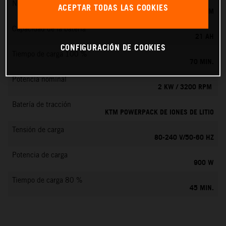
Número máx. de revoluciones
ACEPTAR TODAS LAS COOKIES
6000 RPM
Capacidad de la batería
21 AH
CONFIGURACIÓN DE COOKIES
Tiempo de carga 100 %
70 MIN.
Potencia nominal
2 KW / 3200 RPM
Batería de tracción
KTM POWERPACK DE IONES DE LITIO
Tensión de carga
80-240 V/50-60 HZ
Potencia de carga
900 W
Tiempo de carga 80 %
45 MIN.