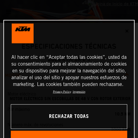
✕
ESPECIFICACIONES TÉCNICAS
Al hacer clic en “Aceptar todas las cookies”, usted da
2025 KTM SX-E 3
su consentimiento para el almacenamiento de cookies
en su dispositivo para mejorar la navegación del sitio,
MOTOR
analizar el uso del sitio y apoyar nuestros esfuerzos de
marketing. Las cookies también pueden rechazarse.
Privacy Policy
Impresión
Motor eléctrico
MOTOR ELÉCTRICO SIN ESCOBILLAS DE 48 V CON ROTOR EXTERIOR
Par máximo
10.5 NM
RECHAZAR TODAS
Número máx. de revoluciones
5500 RPM