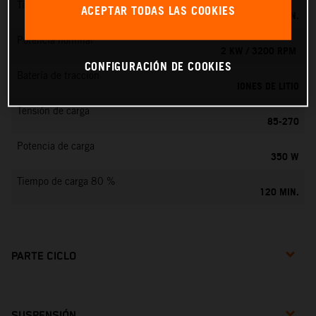
Tiempo de carga 100 %
ACEPTAR TODAS LAS COOKIES
160 MIN.
Potencia nominal
2 KW / 3200 RPM
CONFIGURACIÓN DE COOKIES
Batería de tracción
IONES DE LITIO
Tensión de carga
85-270
Potencia de carga
350 W
Tiempo de carga 80 %
120 MIN.
PARTE CICLO
SUSPENSIÓN