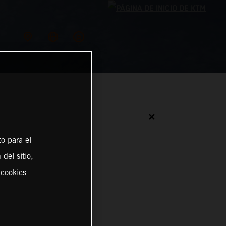
✕
o para el
del sitio,
 cookies