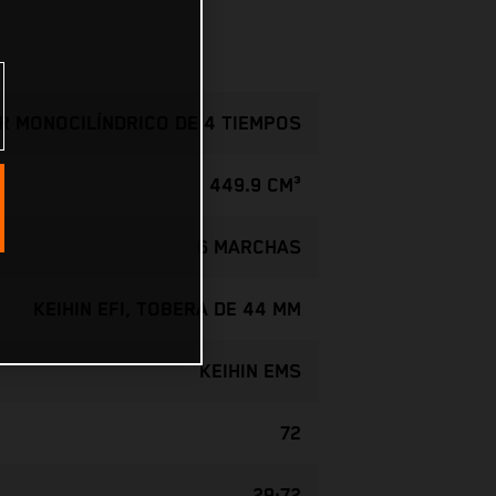
 MONOCILÍNDRICO DE 4 TIEMPOS
449.9 CM³
6 MARCHAS
KEIHIN EFI, TOBERA DE 44 MM
KEIHIN EMS
72