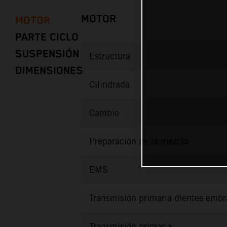
MOTOR
MOTOR
PARTE CICLO
SUSPENSIÓN
Estructura
DIMENSIONES
Cilindrada
Cambio
Preparación de la mezcla
EMS
Transmisión primaria dientes emb
Transmisión primaria