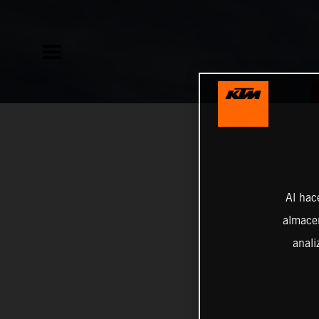
Al hac
almacen
anali