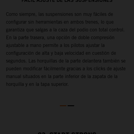
FÁCIL AJUSTE DE LAS SUSPENSIONES
Como siempre, las suspensiones son muy fáciles de
E
configurar sin herramientas en ambos trenes, lo que
K
.
garantiza que salgas a la caza del podio con total control.
s
En la parte trasera, una opción de doble compresión
P
o
ajustable a mano permite a los pilotos ajustar la
h
configuración de alta y baja velocidad en cuestión de
y
segundos. Las horquillas de la parte delantera también se
pueden modificar fácilmente gracias a los clicks de ajuste
manual situados en la parte inferior de la zapata de la
horquilla y en la tapa superior.