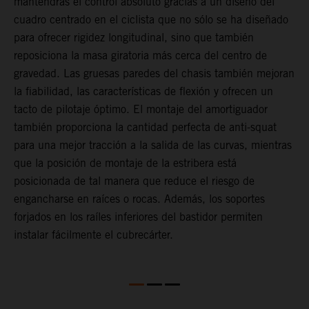
mantendrás el control absoluto gracias a un diseño del
d
a
cuadro centrado en el ciclista que no sólo se ha diseñado
c
para ofrecer rigidez longitudinal, sino que también
p
r
reposiciona la masa giratoria más cerca del centro de
s
gravedad. Las gruesas paredes del chasis también mejoran
p
s.
la fiabilidad, las características de flexión y ofrecen un
p
tacto de pilotaje óptimo. El montaje del amortiguador
h
también proporciona la cantidad perfecta de anti-squat
c
para una mejor tracción a la salida de las curvas, mientras
m
que la posición de montaje de la estribera está
p
posicionada de tal manera que reduce el riesgo de
d
engancharse en raíces o rocas. Además, los soportes
y
forjados en los raíles inferiores del bastidor permiten
instalar fácilmente el cubrecárter.