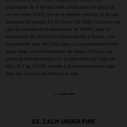
propulsores de 4 tiempos más sofisticados del paddock,
g
con su motor SOHC que es el ejemplo perfecto de la más
f
avanzada tecnología. En el interior del motor funciona una
r
caja de cambios de 6 velocidades de PANKL para un
a
rendimiento XC óptimo en tramos rápidos y fluidos. Con
d
una posición baja del piñón para un comportamiento anti-
l
squat ideal, una centralización de masas óptima y una
m
potencia máxima masiva con un peso total del motor de
a
sólo 26,7 kg (59 lb), dejarás a la competencia con algo
p
más que un poco de barro en la cara.
c
03. CALM UNDER FIRE