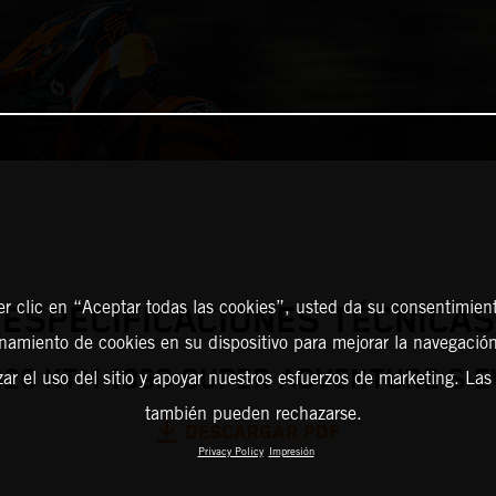
er clic en “Aceptar todas las cookies”, usted da su consentimient
ESPECIFICACIONES TÉCNICAS
amiento de cookies en su dispositivo para mejorar la navegación 
026 KTM 1390 SUPER ADVENTURE S E
zar el uso del sitio y apoyar nuestros esfuerzos de marketing. Las
también pueden rechazarse.
DESCARGAR PDF
Privacy Policy
Impresión