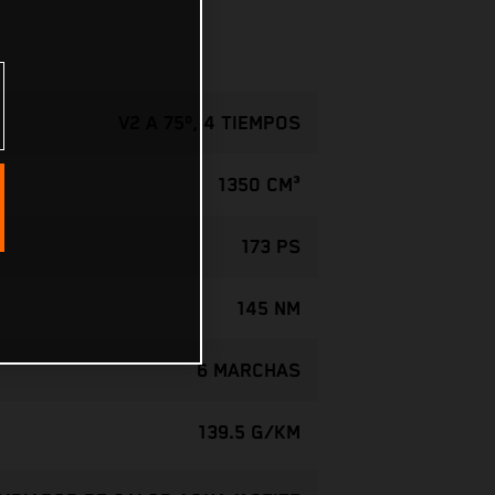
V2 A 75º, 4 TIEMPOS
1350 CM³
173 PS
145 NM
6 MARCHAS
139.5 G/KM