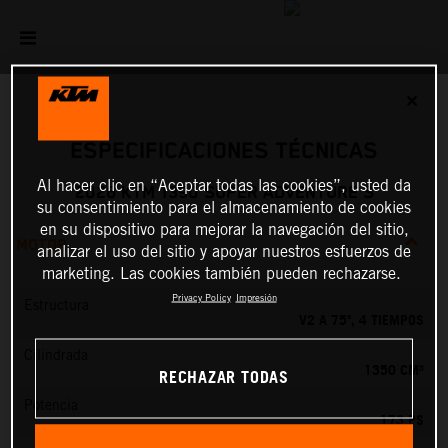
✕
ESPECIFICACIONES TÉCNICAS
Al hacer clic en “Aceptar todas las cookies”, usted da
2026 KTM 1390 SUPER ADVENTURE S
su consentimiento para el almacenamiento de cookies
en su dispositivo para mejorar la navegación del sitio,
MOTOR
analizar el uso del sitio y apoyar nuestros esfuerzos de
marketing. Las cookies también pueden rechazarse.
Privacy Policy
Impresión
Estructura
V2 A 75º, 4 TIEMPOS
Cilindrada
1350 CM³
RECHAZAR TODAS
Potencia
173 PS