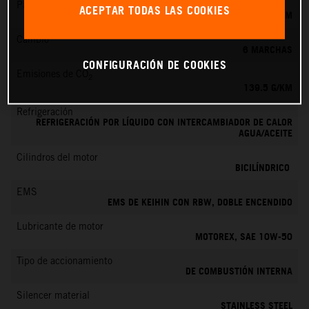
Par máximo
ACEPTAR TODAS LAS COOKIES
145 NM
Cambio
6 MARCHAS
CONFIGURACIÓN DE COOKIES
Emisiones de CO
2
139.5 G/KM
Refrigeración
REFRIGERACIÓN POR LÍQUIDO CON INTERCAMBIADOR DE CALOR
AGUA/ACEITE
Cilindros del motor
BICILÍNDRICO
EMS
EMS DE KEIHIN CON RBW, DOBLE ENCENDIDO
Lubricante de motor
MOTOREX, SAE 10W-50
Tipo de accionamiento
DE COMBUSTIÓN INTERNA
Silencer material
STAINLESS STEEL