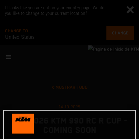
It looks like you are not on your country page. Would
you like to change to your current location?
CHANGE TO
CHANGE
United States
MOSTRAR TODO
14-10-2025
THE 2026 KTM 990 RC R CUP -
COMING SOON