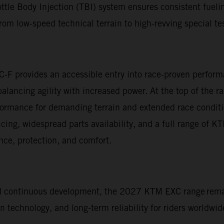
ttle Body Injection (TBI) system ensures consistent fuelin
om low-speed technical terrain to high-revving special te
C-F provides an accessible entry into race-proven perfo
 balancing agility with increased power. At the top of t
rformance for demanding terrain and extended race condit
vicing, widespread parts availability, and a full range of 
ce, protection, and comfort.
nd continuous development, the 2027 KTM EXC range rema
technology, and long-term reliability for riders worldwid