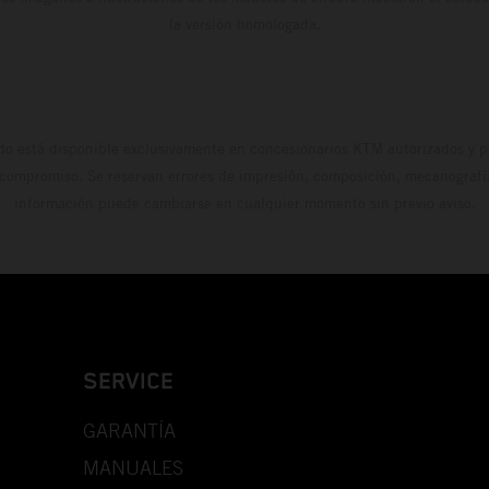
la versión homologada.
do está disponible exclusivamente en concesionarios KTM autorizados y pa
 compromiso. Se reservan errores de impresión, composición, mecanografía 
información puede cambiarse en cualquier momento sin previo aviso.
SERVICE
GARANTÍA
MANUALES