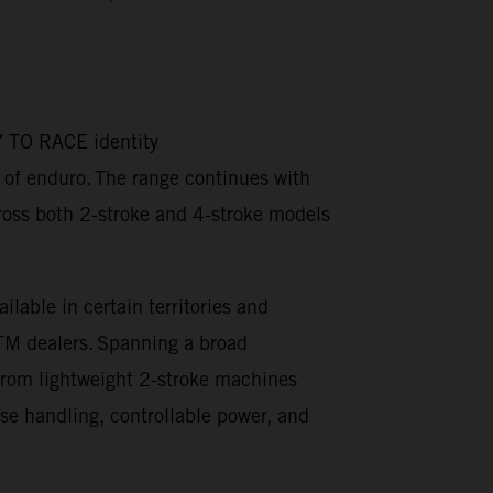
DY TO RACE identity
t of enduro. The range continues with
oss both 2-stroke and 4-stroke models
able in certain territories and
KTM dealers. Spanning a broad
 From lightweight 2-stroke machines
e handling, controllable power, and