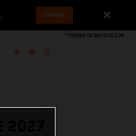
CHANGE
es
E 2027