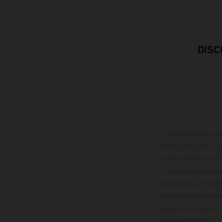
DISC
Determinadas cara
modelos de serie, y 
datos relativos al c
forma no vinculan
reservándose en todo
de superficies reve
valores de consumo in
entrega de fábrica. 