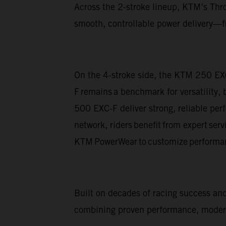
Across the 2-stroke lineup, KTM’s Thro
smooth, controllable power delivery—fr
On the 4-stroke side, the KTM 250 EX
F remains a benchmark for versatility,
500 EXC-F deliver strong, reliable pe
network, riders benefit from expert ser
KTM PowerWear to customize performan
Built on decades of racing success a
combining proven performance, modern 