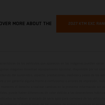
OVER MORE ABOUT THE
2027 KTM EXC RAN
cterísticas de los vehículos que aparecen en las imágenes pueden variar 
algunas imágenes muestran equipamiento opcional, disponible por un coste
ontenido del suministro, aspecto, prestaciones, medidas y pesos de los ve
te y sin garantía alguna frente a confusiones o errores de impresión, reda
 momento el derecho a realizar cambios en la presente información sin avi
stidas, puede haber diferencias de color debido a las desviaciones habitua
dicados se refieren al estado de serie apto para carretera de los vehícul
Las imágenes e ilustraciones de los modelos de enduro muestran el estad