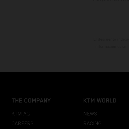
El descuento indica
información es sin
THE COMPANY
KTM WORLD
KTM AG
NEWS
CAREERS
RACING