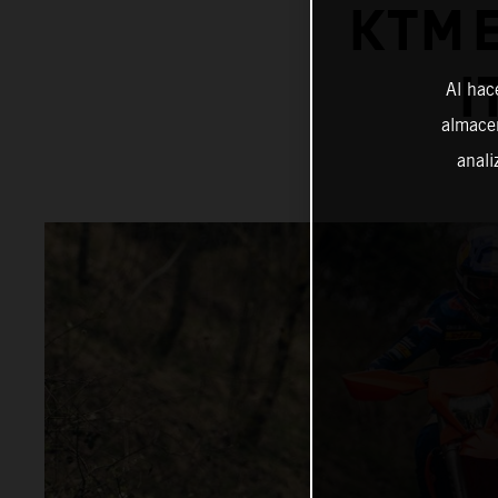
KTM 
I
Al hac
almacen
anali