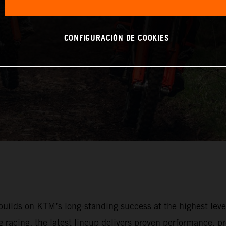
CONFIGURACIÓN DE COOKIES
lds on KTM’s long-standing success at the highest leve
racing, the latest lineup delivers proven performance, pr