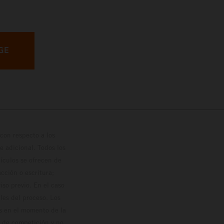
GE
con respecto a los
 adicional. Todos los
hículos se ofrecen de
cción o escritura;
so previo. En el caso
les del proceso. Los
os en el momento de la
o de competición y no