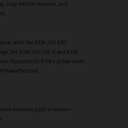
g, crisp throttle response, and
sts.
rmance, while the KTM 350 EXC-
he range, the KTM 450 EXC-F and KTM
ions. Supported by KTM’s global dealer
KTM PowerParts and
ins a reference point in enduro—
e.