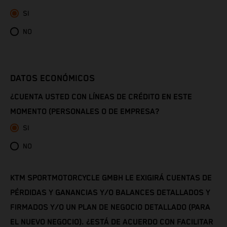
SI
Côte d’Ivoire
NO
Denmark
Djibouti
DATOS ECONÓMICOS
¿CUENTA USTED CON LÍNEAS DE CRÉDITO EN ESTE
Dominica
MOMENTO (PERSONALES O DE EMPRESA?
Dominican Republic
SI
NO
Ecuador
Egypt
KTM SPORTMOTORCYCLE GMBH LE EXIGIRÁ CUENTAS DE
PÉRDIDAS Y GANANCIAS Y/O BALANCES DETALLADOS Y
El Salvador
FIRMADOS Y/O UN PLAN DE NEGOCIO DETALLADO (PARA
EL NUEVO NEGOCIO). ¿ESTÁ DE ACUERDO CON FACILITAR
Equatorial Guinea