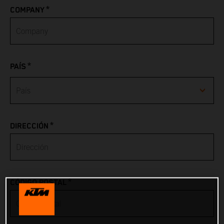
*
COMPANY
*
PAÍS
Afghanistan
*
DIRECCIÓN
Albania
Algeria
*
CÓDIGO POSTAL
American Samoa
Andorra