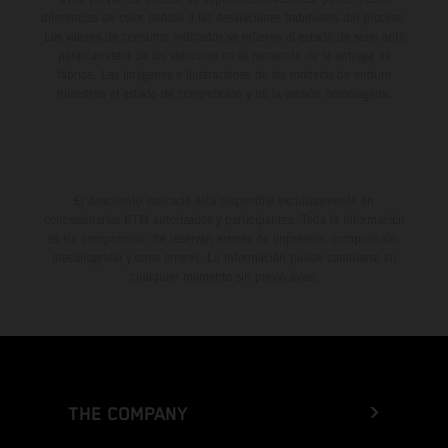
Gibraltar
diferencias de color debido a las desviaciones habituales del proceso.
Los valores de consumo indicados se refieren al estado de serie apto
Greece
para carretera de los vehículos en el momento de la entrega de
fábrica. Las imágenes e ilustraciones de los modelos de enduro
muestran el estado de competición y no la versión homologada.
Greenland
Grenada
El descuento indicado está disponible exclusivamente en
Guadeloupe
concesionarios KTM autorizados y participantes. Toda la información
es sin compromiso. Se reservan errores de impresión, composición,
Guam
mecanografía y otros errores. La información puede cambiarse en
cualquier momento sin previo aviso.
Guatemala
Guernsey
Guinea
THE COMPANY