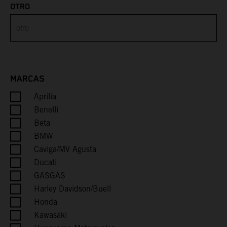
OTRO
Brunei
Bulgaria
Burkina Faso
MARCAS
Aprilia
Burundi
Benelli
Cambodia
Beta
BMW
Cameroon
Caviga/MV Agusta
Ducati
Canada
GASGAS
Harley Davidson/Buell
Cape Verde
Honda
Kawasaki
Caribbean Netherlands