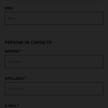
WEB
Azerbaijan
Bahamas
Bahrain
PERSONA DE CONTACTO
Bangladesh
*
NOMBRE
Barbados
Belarus
*
APELLIDOS
Belgium
Belize
*
Benin
E-MAIL