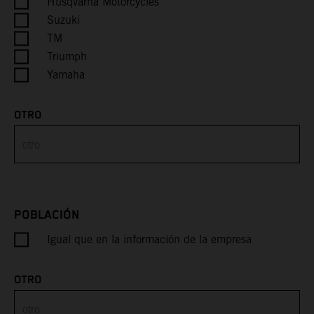
Husqvarna Motorcycles
Suzuki
Cayman Islands
TM
Triumph
Central African Republic
Yamaha
Chad
OTRO
Chile
China
Christmas Island
POBLACIÓN
Igual que en la información de la empresa
Cocos (Keeling) Islands
Colombia
OTRO
Comoros