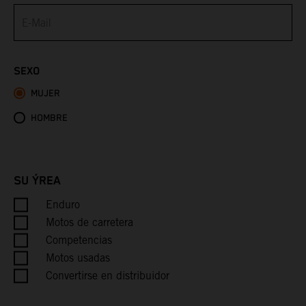
Bermuda
Bhutan
SEXO
MUJER
Bolivia
HOMBRE
Bosnia & Herzegovina
Botswana
SU ÝREA
Bouvet Island
Enduro
Motos de carretera
Brazil
Competencias
Motos usadas
British Indian Ocean Territory
Convertirse en distribuidor
British Virgin Islands