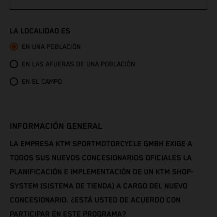
Congo - Brazzaville
LA LOCALIDAD ES
Congo - Kinshasa
EN UNA POBLACIÓN
EN LAS AFUERAS DE UNA POBLACIÓN
Cook Islands
EN EL CAMPO
Costa Rica
Croatia
INFORMACIÓN GENERAL
Cuba
LA EMPRESA KTM SPORTMOTORCYCLE GMBH EXIGE A
TODOS SUS NUEVOS CONCESIONARIOS OFICIALES LA
Curaçao
PLANIFICACIÓN E IMPLEMENTACIÓN DE UN KTM SHOP-
SYSTEM (SISTEMA DE TIENDA) A CARGO DEL NUEVO
Cyprus
CONCESIONARIO. ¿ESTÁ USTED DE ACUERDO CON
PARTICIPAR EN ESTE PROGRAMA?
Czechia