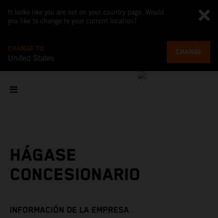
It looks like you are not on your country page. Would
you like to change to your current location?
CHANGE TO
CHANGE
United States
HÁGASE
CONCESIONARIO
INFORMACIÓN DE LA EMPRESA