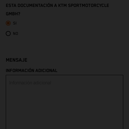
ESTA DOCUMENTACIÓN A KTM SPORTMOTORCYCLE
GMBH?
Eritrea
SI
Estonia
NO
Eswatini
Ethiopia
MENSAJE
INFORMACIÓN ADICIONAL
Falkland Islands
Faroe Islands
Fiji
Finland