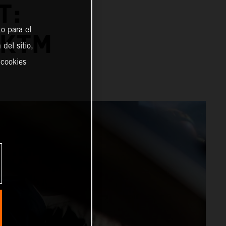
T:
o para el
 KTM
del sitio,
 cookies