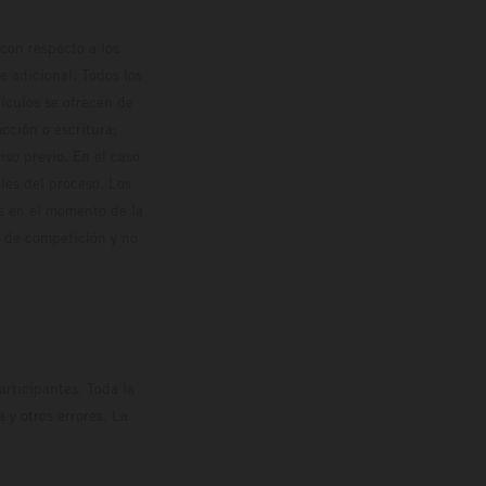
con respecto a los
 adicional. Todos los
hículos se ofrecen de
cción o escritura;
so previo. En el caso
les del proceso. Los
os en el momento de la
o de competición y no
rticipantes. Toda la
y otros errores. La