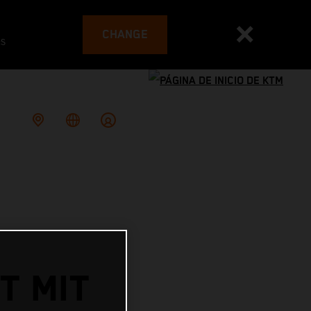
CHANGE
es
T MIT