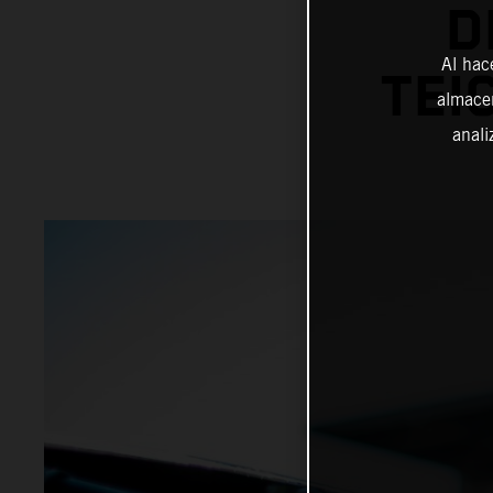
D
Al hac
TEI
almacen
anali