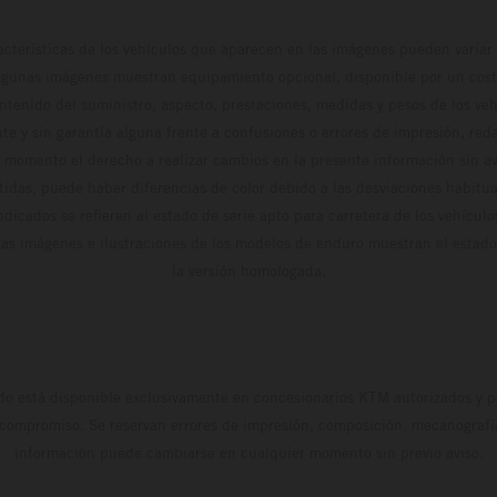
cterísticas de los vehículos que aparecen en las imágenes pueden variar 
algunas imágenes muestran equipamiento opcional, disponible por un coste
ontenido del suministro, aspecto, prestaciones, medidas y pesos de los ve
te y sin garantía alguna frente a confusiones o errores de impresión, reda
 momento el derecho a realizar cambios en la presente información sin avi
stidas, puede haber diferencias de color debido a las desviaciones habitua
dicados se refieren al estado de serie apto para carretera de los vehícul
Las imágenes e ilustraciones de los modelos de enduro muestran el estad
la versión homologada.
do está disponible exclusivamente en concesionarios KTM autorizados y pa
 compromiso. Se reservan errores de impresión, composición, mecanografía 
información puede cambiarse en cualquier momento sin previo aviso.