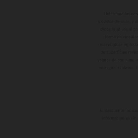
Determinadas cara
modelos de serie, y 
datos relativos al c
forma no vinculan
reservándose en todo
de superficies reve
valores de consumo in
entrega de fábrica. 
El descuento indica
información es sin