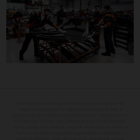
Determinadas características de los vehículos que aparecen en las
imágenes pueden variar con respecto a los modelos de serie, y
algunas imágenes muestran equipamiento opcional, disponible por un
coste adicional. Todos los datos relativos al contenido del suministro,
aspecto, prestaciones, medidas y pesos de los vehículos se ofrecen de
forma no vinculante y sin garantía alguna frente a confusiones o
errores de impresión, redacción o escritura; reservándose en todo