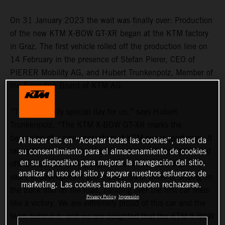
On 31 January 2023 the wait was finally over: Production
of the new KTM X-BOW GT-XR began at the KTM factory
in Graz. The first vehicle rolled off the production line on
14 February in the presence of Stefan Pierer, CEO of
PIERER Mobility AG, and Hubert Trunkenpolz, Member of
the Executive Board of KTM AG.
“This is a really special day for us,” says Hubert
Trunkenpolz. “The KTM X-BOW GT-XR marks the
beginning of a new generation of KTM super sportscars. It
Al hacer clic en “Aceptar todas las cookies”, usted da
su consentimiento para el almacenamiento de cookies
raises the bar in terms of performance and dynamism and
en su dispositivo para mejorar la navegación del sitio,
offers a unique driving experience. After more than two
analizar el uso del sitio y apoyar nuestros esfuerzos de
years in development and thousands of miles of testing on
marketing. Las cookies también pueden rechazarse.
the track and on the road, handing over the first car feels
Privacy Policy
Impresión
like a victory. We are extremely proud of this car and the
team behind it, and we are delighted that the KTM X-BOW