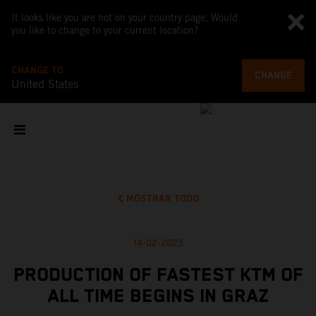
It looks like you are not on your country page. Would
you like to change to your current location?
CHANGE TO
CHANGE
United States
MOSTRAR TODO
14-02-2023
PRODUCTION OF FASTEST KTM OF
ALL TIME BEGINS IN GRAZ