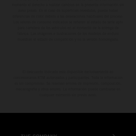
momento el derecho a realizar cambios en la presente información sin
aviso previo. En el caso de superficies revestidas, puede haber
diferencias de color debido a las desviaciones habituales del proceso.
Los valores de consumo indicados se refieren al estado de serie apto
para carretera de los vehículos en el momento de la entrega de
fábrica. Las imágenes e ilustraciones de los modelos de enduro
muestran el estado de competición y no la versión homologada.
El descuento indicado está disponible exclusivamente en
concesionarios KTM autorizados y participantes. Toda la información
es sin compromiso. Se reservan errores de impresión, composición,
mecanografía y otros errores. La información puede cambiarse en
cualquier momento sin previo aviso.