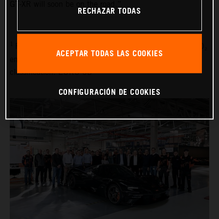
GT-XR will soon be on the road.”
RECHAZAR TODAS
1
Fuel consumption combined (WLTP): 9.1 l/100 km, CO₂
ACEPTAR TODAS LAS COOKIES
emissions combined (WLTP): 214 g/km, emissions
classification: EURO 6D
CONFIGURACIÓN DE COOKIES