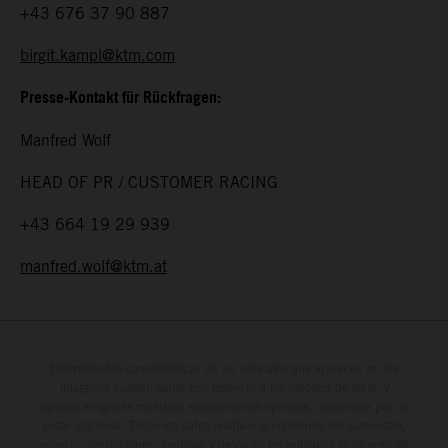
+43 676 37 90 887
birgit.kampl@ktm.com
Presse-Kontakt für Rückfragen:
Manfred Wolf
HEAD OF PR / CUSTOMER RACING
+43 664 19 29 939
manfred.wolf@ktm.at
Determinadas características de los vehículos que aparecen en las
imágenes pueden variar con respecto a los modelos de serie, y
algunas imágenes muestran equipamiento opcional, disponible por un
coste adicional. Todos los datos relativos al contenido del suministro,
aspecto, prestaciones, medidas y pesos de los vehículos se ofrecen de