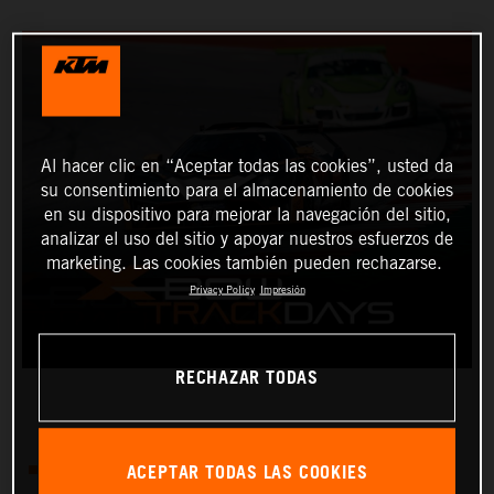
Al hacer clic en “Aceptar todas las cookies”, usted da
su consentimiento para el almacenamiento de cookies
en su dispositivo para mejorar la navegación del sitio,
analizar el uso del sitio y apoyar nuestros esfuerzos de
marketing. Las cookies también pueden rechazarse.
Privacy Policy
Impresión
RECHAZAR TODAS
ACEPTAR TODAS LAS COOKIES
There will be four KTM X-BOW track days in