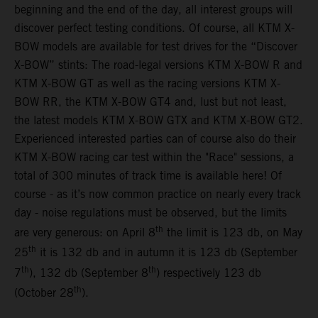
beginning and the end of the day, all interest groups will
discover perfect testing conditions. Of course, all KTM X-
BOW models are available for test drives for the “Discover
X-BOW” stints: The road-legal versions KTM X-BOW R and
KTM X-BOW GT as well as the racing versions KTM X-
BOW RR, the KTM X-BOW GT4 and, lust but not least,
the latest models KTM X-BOW GTX and KTM X-BOW GT2.
Experienced interested parties can of course also do their
KTM X-BOW racing car test within the "Race" sessions, a
total of 300 minutes of track time is available here! Of
course - as it’s now common practice on nearly every track
day - noise regulations must be observed, but the limits
th
are very generous: on April 8
the limit is 123 db, on May
th
25
it is 132 db and in autumn it is 123 db (September
th
th
7
), 132 db (September 8
) respectively 123 db
th
(October 28
).