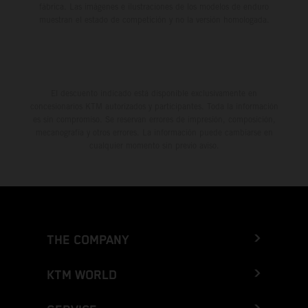
fábrica. Las imágenes e ilustraciones de los modelos de enduro
muestran el estado de competición y no la versión homologada.
El descuento indicado está disponible exclusivamente en
concesionarios KTM autorizados y participantes. Toda la información
es sin compromiso. Se reservan errores de impresión, composición,
mecanografía y otros errores. La información puede cambiarse en
cualquier momento sin previo aviso.
THE COMPANY
KTM WORLD