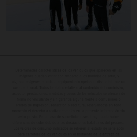
Determinadas características de los vehículos que aparecen en las
imágenes pueden variar con respecto a los modelos de serie, y
algunas imágenes muestran equipamiento opcional, disponible por un
coste adicional. Todos los datos relativos al contenido del suministro,
aspecto, prestaciones, medidas y pesos de los vehículos se ofrecen de
forma no vinculante y sin garantía alguna frente a confusiones o
errores de impresión, redacción o escritura; reservándose en todo
momento el derecho a realizar cambios en la presente información sin
aviso previo. En el caso de superficies revestidas, puede haber
diferencias de color debido a las desviaciones habituales del proceso.
Los valores de consumo indicados se refieren al estado de serie apto
para carretera de los vehículos en el momento de la entrega de