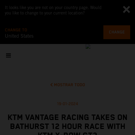
It looks like you are not on your country page. Would
you like to change to your current location?
CHANGE TO
CHANGE
United States
MOSTRAR TODO
19-01-2024
KTM VANTAGE RACING TAKES ON
BATHURST 12 HOUR RACE WITH