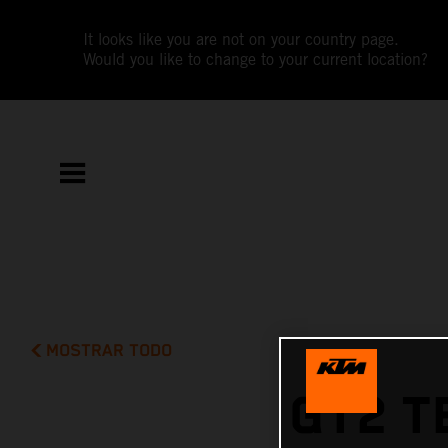
It looks like you are not on your country page.
Would you like to change to your current location?
MOSTRAR TODO
GT2 T