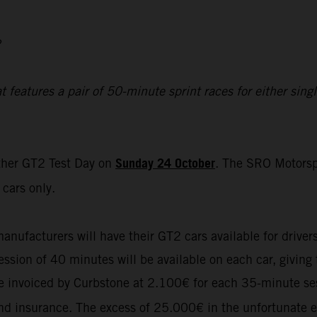
2
eatures a pair of 50-minute sprint races for either single
Sunday 24 October
ther GT2 Test Day on
. The SRO Motorsp
cars only.
manufacturers will have their GT2 cars available for driver
sion of 40 minutes will be available on each car, giving t
 be invoiced by Curbstone at 2.100€ for each 35-minute se
 and insurance. The excess of 25.000€ in the unfortunate e