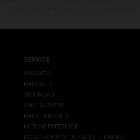
 compromiso. Se reservan errores de impresión, composición, mecanografía 
información puede cambiarse en cualquier momento sin previo aviso.
SERVICE
GARANTÍA
MANUALES
SEGURIDAD
CONFIGURATOR
MANTENIMIENTO
HOTLINE FREERIDE E
LOCALIZADOR DE PIEZAS DE RECAMBIO