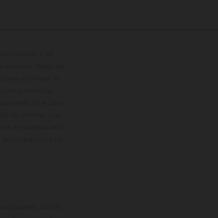
con respecto a los
 adicional. Todos los
hículos se ofrecen de
cción o escritura;
so previo. En el caso
les del proceso. Los
os en el momento de la
o de competición y no
rticipantes. Toda la