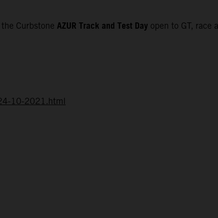
AZUR Track and Test Day
f the Curbstone
open to GT, race a
d-24-10-2021.html