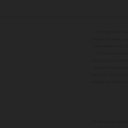
Determinadas cara
modelos de serie, y 
datos relativos al c
forma no vinculan
reservándose en todo
de superficies reve
valores de consumo in
entrega de fábrica. 
El descuento indica