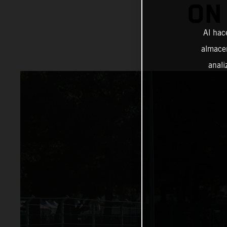
ON
Al hac
almacen
anali