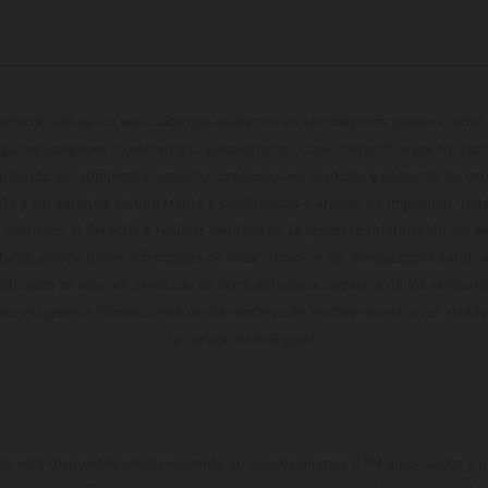
cterísticas de los vehículos que aparecen en las imágenes pueden variar 
algunas imágenes muestran equipamiento opcional, disponible por un coste
ontenido del suministro, aspecto, prestaciones, medidas y pesos de los ve
te y sin garantía alguna frente a confusiones o errores de impresión, reda
 momento el derecho a realizar cambios en la presente información sin avi
stidas, puede haber diferencias de color debido a las desviaciones habitua
dicados se refieren al estado de serie apto para carretera de los vehícul
Las imágenes e ilustraciones de los modelos de enduro muestran el estad
la versión homologada.
do está disponible exclusivamente en concesionarios KTM autorizados y pa