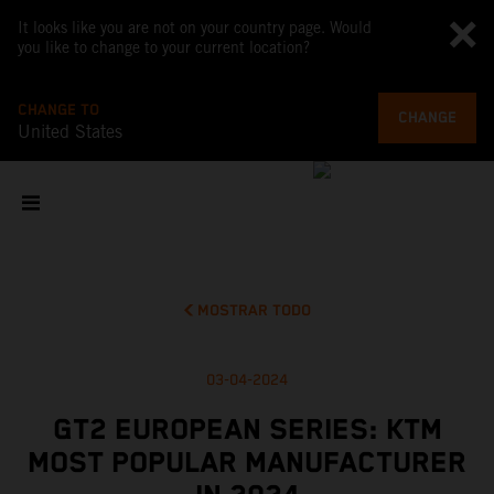
It looks like you are not on your country page. Would
you like to change to your current location?
CHANGE TO
CHANGE
United States
MOSTRAR TODO
03-04-2024
GT2 EUROPEAN SERIES: KTM
MOST POPULAR MANUFACTURER