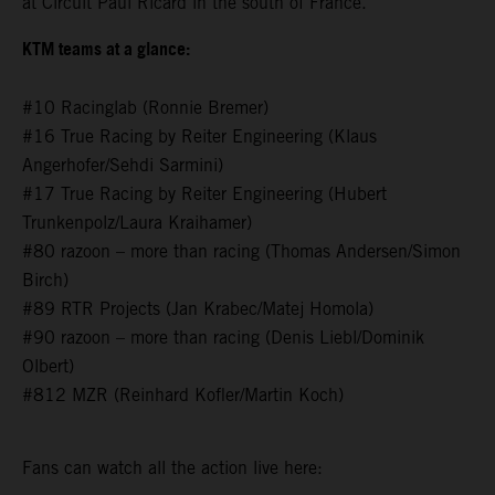
at Circuit Paul Ricard in the south of France.
KTM teams at a glance:
#10 Racinglab (Ronnie Bremer)
#16 True Racing by Reiter Engineering (Klaus
Angerhofer/Sehdi Sarmini)
#17 True Racing by Reiter Engineering (Hubert
Trunkenpolz/Laura Kraihamer)
#80 razoon – more than racing (Thomas Andersen/Simon
Birch)
#89 RTR Projects (Jan Krabec/Matej Homola)
#90 razoon – more than racing (Denis Liebl/Dominik
Olbert)
#812 MZR (Reinhard Kofler/Martin Koch)
Fans can watch all the action live here: