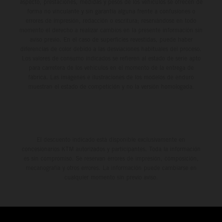
aspecto, prestaciones, medidas y pesos de los vehículos se ofrecen de
forma no vinculante y sin garantía alguna frente a confusiones o
errores de impresión, redacción o escritura; reservándose en todo
momento el derecho a realizar cambios en la presente información sin
aviso previo. En el caso de superficies revestidas, puede haber
diferencias de color debido a las desviaciones habituales del proceso.
Los valores de consumo indicados se refieren al estado de serie apto
para carretera de los vehículos en el momento de la entrega de
fábrica. Las imágenes e ilustraciones de los modelos de enduro
muestran el estado de competición y no la versión homologada.
El descuento indicado está disponible exclusivamente en
concesionarios KTM autorizados y participantes. Toda la información
es sin compromiso. Se reservan errores de impresión, composición,
mecanografía y otros errores. La información puede cambiarse en
cualquier momento sin previo aviso.