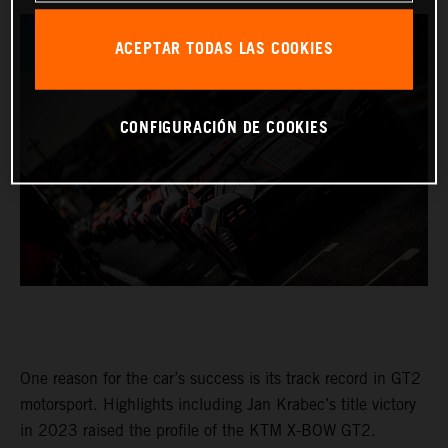
ACEPTAR TODAS LAS COOKIES
CONFIGURACIÓN DE COOKIES
One reason for the car’s success is its track record in GT2
motorsport. Highlights including Jan Krabec’s title victory
in 2023 raised the profile of the KTM X-BOW GT2.