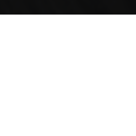
RACING SCHOOLS &
FLEET CAR PROJECTS
The KTM X-BOW COMP R is KTM’s interpretation of a
super sports car for the 21st century. “We took Colin
Chapman’s idea of a spartan, lightweight sports car
reduced to the bare essentials and transferred it into the