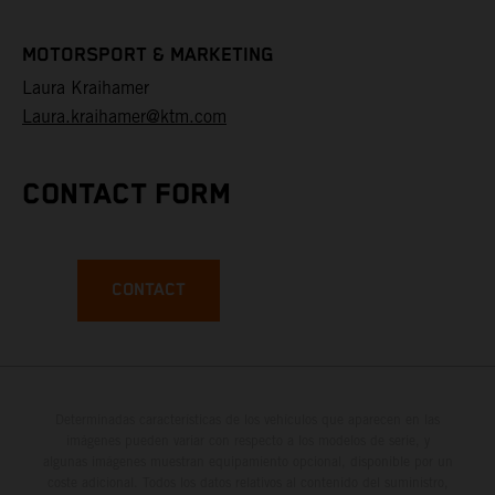
MOTORSPORT & MARKETING
Laura Kraihamer
Laura.kraihamer@ktm.com
CONTACT FORM
CONTACT
Determinadas características de los vehículos que aparecen en las
imágenes pueden variar con respecto a los modelos de serie, y
algunas imágenes muestran equipamiento opcional, disponible por un
coste adicional. Todos los datos relativos al contenido del suministro,