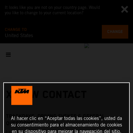
It looks like you are not on your country page. Would
you like to change to your current location?
CHANGE TO
CHANGE
United States
X-BOW CONTACT
TRACKDAYS, DRIVING EVENTS & GENERAL
Al hacer clic en “Aceptar todas las cookies”, usted da
QUESTIONS
su consentimiento para el almacenamiento de cookies
en su dispositivo para mejorar la navegación del sitio,
Laura Kraihamer