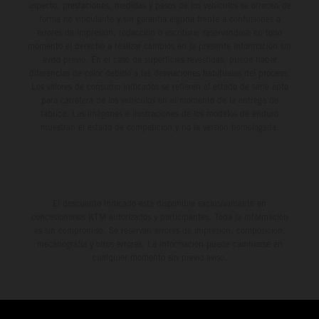
aspecto, prestaciones, medidas y pesos de los vehículos se ofrecen de
forma no vinculante y sin garantía alguna frente a confusiones o
errores de impresión, redacción o escritura; reservándose en todo
momento el derecho a realizar cambios en la presente información sin
aviso previo. En el caso de superficies revestidas, puede haber
diferencias de color debido a las desviaciones habituales del proceso.
Los valores de consumo indicados se refieren al estado de serie apto
para carretera de los vehículos en el momento de la entrega de
fábrica. Las imágenes e ilustraciones de los modelos de enduro
muestran el estado de competición y no la versión homologada.
El descuento indicado está disponible exclusivamente en
concesionarios KTM autorizados y participantes. Toda la información
es sin compromiso. Se reservan errores de impresión, composición,
mecanografía y otros errores. La información puede cambiarse en
cualquier momento sin previo aviso.