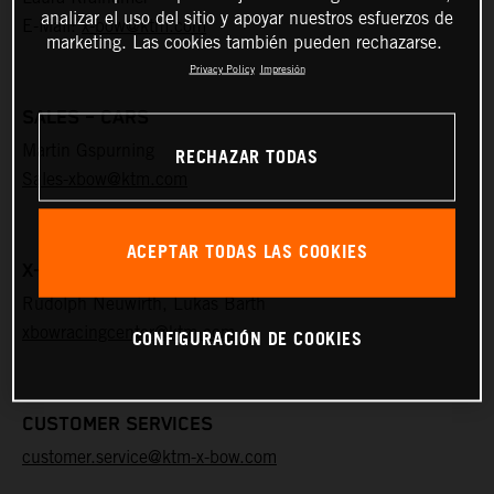
analizar el uso del sitio y apoyar nuestros esfuerzos de
E-Mail:
x-bow@ktm.com
marketing. Las cookies también pueden rechazarse.
Privacy Policy
Impresión
SALES – CARS
Martin Gspurning
RECHAZAR TODAS
Sales-xbow@ktm.com
ACEPTAR TODAS LAS COOKIES
X-BOW RACING CENTER THALHEIM
Rudolph Neuwirth, Lukas Barth
xbowracingcenter@ktm.com
CONFIGURACIÓN DE COOKIES
CUSTOMER SERVICES
customer.service@ktm-x-bow.com