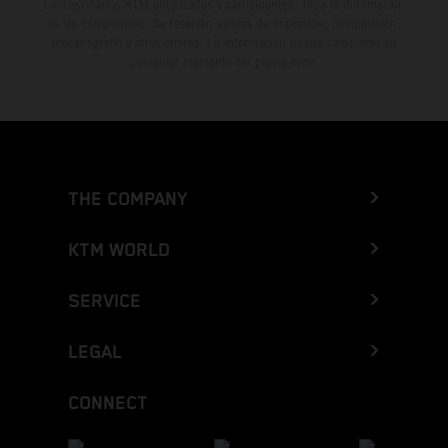
concesionarios KTM autorizados y participantes. Toda la información
es sin compromiso. Se reservan errores de impresión, composición,
mecanografía y otros errores. La información puede cambiarse en
cualquier momento sin previo aviso.
THE COMPANY
KTM WORLD
SERVICE
LEGAL
CONNECT