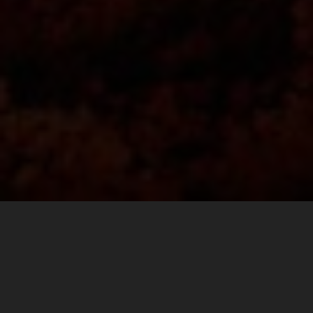
Finding the perfect balance between comfort and
durability goes a long way on race day. For the fast pace
walk to the ultimate spectator corner at Mugello, or the
long hike to Carl’s Dinner, to a VIP pit walk, or the after
party, KTM POWERWEAR REPLICA TEAM SHOES are