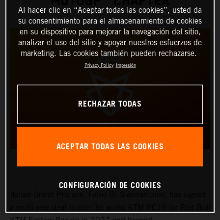
MOTOGP™ CHAPTER
Al hacer clic en “Aceptar todas las cookies”, usted da
su consentimiento para el almacenamiento de cookies
en su dispositivo para mejorar la navegación del sitio,
analizar el uso del sitio y apoyar nuestros esfuerzos de
marketing. Las cookies también pueden rechazarse.
Privacy Policy
Impresión
RECHAZAR TODAS
ACEPTAR TODAS LAS COOKIES
CONFIGURACIÓN DE COOKIES
Italian Grand Prix ace, Fabio Di Giannantonio, has signed
a multi-year deal to ride the works KTM RC16 for Red Bull