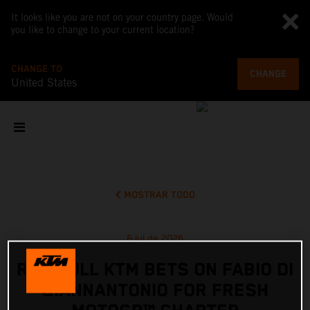
It looks like you are not on your country page. Would
you like to change to your current location?
CHANGE TO
CHANGE
United States
MOSTRAR TODO
6 jul de 2026
RED BULL KTM BETS ON FABIO DI
GIANNANTONIO FOR FRESH