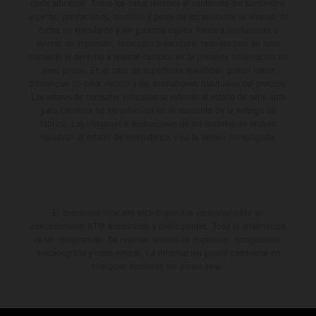
coste adicional. Todos los datos relativos al contenido del suministro,
aspecto, prestaciones, medidas y pesos de los vehículos se ofrecen de
forma no vinculante y sin garantía alguna frente a confusiones o
errores de impresión, redacción o escritura; reservándose en todo
momento el derecho a realizar cambios en la presente información sin
aviso previo. En el caso de superficies revestidas, puede haber
diferencias de color debido a las desviaciones habituales del proceso.
Los valores de consumo indicados se refieren al estado de serie apto
para carretera de los vehículos en el momento de la entrega de
fábrica. Las imágenes e ilustraciones de los modelos de enduro
muestran el estado de competición y no la versión homologada.
El descuento indicado está disponible exclusivamente en
concesionarios KTM autorizados y participantes. Toda la información
es sin compromiso. Se reservan errores de impresión, composición,
mecanografía y otros errores. La información puede cambiarse en
cualquier momento sin previo aviso.