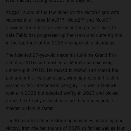
KTM Factory Racing in 2027 and beyond.
‘Diggia’ is one of the few riders on the MotoGP grid with
victories in all three Moto3™, Moto2™ and MotoGP
divisions. From his five seasons in the premier class to-
date Fabio has progressed up the ranks and currently sits
in the top three of the 2026 championship standings.
The talented 27-year-old made his full-time Grand Prix
debut in 2016 and finished as Moto3 championship
runner-up in 2018. He moved to Moto2 and scaled the
podium in his first campaign, winning a race in his third
season in the intermediate category. He was a MotoGP
rookie in 2022 but adapted swiftly in 2023 and picked
up his first trophy in Australia and then a memorable
maiden victory in Qatar.
The Roman has three rostrum appearances, including one
victory, from the ten rounds of 2026 so far (as well as four