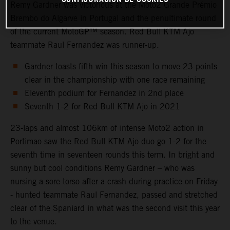
Remy Gardner was victorious at the Moto2 Grande Prémio
Brembo do Algarve in Portugal and the penultimate round
of the current MotoGP™ season. Red Bull KTM Ajo
teammate Raul Fernandez was runner-up.
Gardner toasts fifth win this season to move 23 points
clear in the championship with one race remaining
Eleventh podium for Fernandez in 2nd place
Seventh 1-2 for Red Bull KTM Ajo in 2021
23-laps and almost 106km of intense Moto2 action in
Portimao saw the Red Bull KTM Ajo duo go 1-2 for the
seventh time in seventeen rounds this term. In bright and
sunny but cool conditions Remy Gardner – who was
nursing a sore torso after a crash during practice on Friday
- hunted teammate Raul Fernandez, passed and stretched
clear of the Spaniard in what was the second visit this year
to the venue.