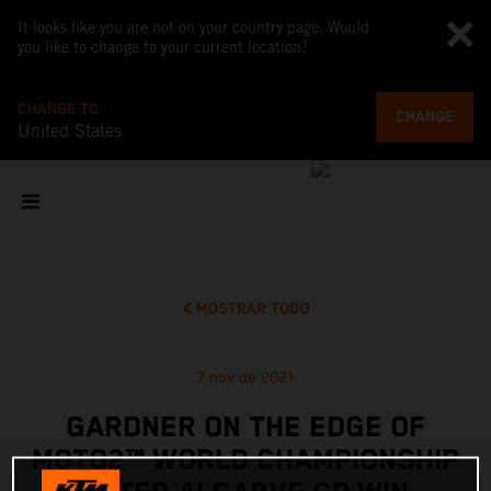
It looks like you are not on your country page. Would
you like to change to your current location?
CHANGE TO
CHANGE
United States
MOSTRAR TODO
7 nov de 2021
GARDNER ON THE EDGE OF
MOTO2™ WORLD CHAMPIONSHIP