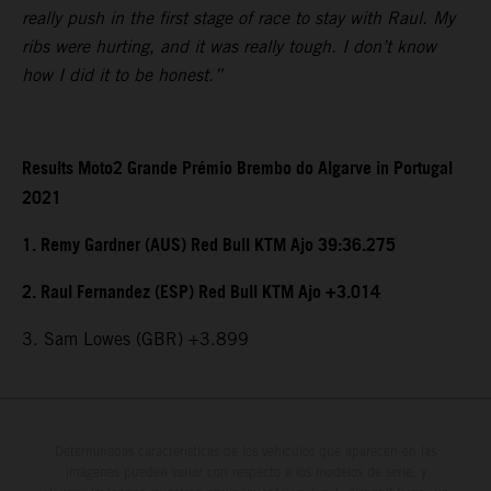
really push in the first stage of race to stay with Raul. My
ribs were hurting, and it was really tough. I don’t know
how I did it to be honest.”
Results Moto2 Grande Prémio Brembo do Algarve in Portugal
2021
1. Remy Gardner (AUS) Red Bull KTM Ajo 39:36.275
2. Raul Fernandez (ESP) Red Bull KTM Ajo +3.014
3. Sam Lowes (GBR) +3.899
Determinadas características de los vehículos que aparecen en las
imágenes pueden variar con respecto a los modelos de serie, y