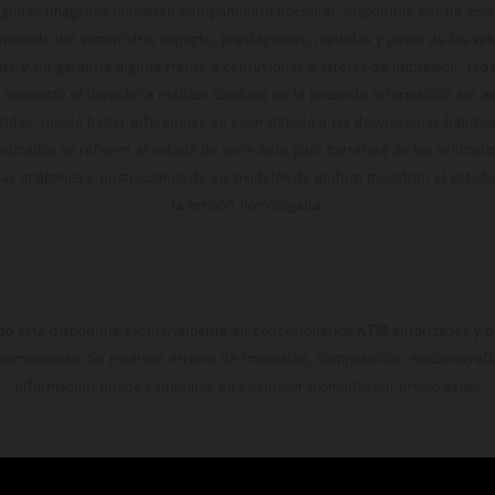
algunas imágenes muestran equipamiento opcional, disponible por un coste
ontenido del suministro, aspecto, prestaciones, medidas y pesos de los ve
te y sin garantía alguna frente a confusiones o errores de impresión, reda
 momento el derecho a realizar cambios en la presente información sin avi
stidas, puede haber diferencias de color debido a las desviaciones habitua
dicados se refieren al estado de serie apto para carretera de los vehícul
Las imágenes e ilustraciones de los modelos de enduro muestran el estad
la versión homologada.
do está disponible exclusivamente en concesionarios KTM autorizados y pa
 compromiso. Se reservan errores de impresión, composición, mecanografía 
información puede cambiarse en cualquier momento sin previo aviso.