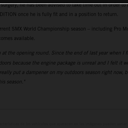
 surgery, he has been advised to take time out in order to 
ON once he is fully fit and in a position to return.
current SMX World Championship season – including Pro Mo
comes available.
n at the opening round. Since the end of last year when 
doors because the engine package is unreal and I felt it wou
really put a dampener on my outdoors season right now, but
his season."
cterísticas de los vehículos que aparecen en las imágenes pueden variar 