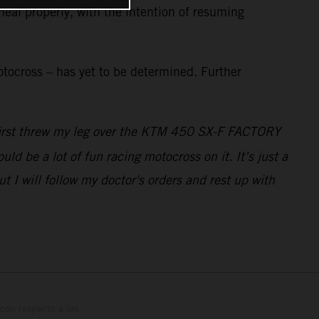
heal properly, with the intention of resuming
tocross – has yet to be determined. Further
I first threw my leg over the KTM 450 SX-F FACTORY
ld be a lot of fun racing motocross on it. It’s just a
 I will follow my doctor's orders and rest up with
con respecto a los