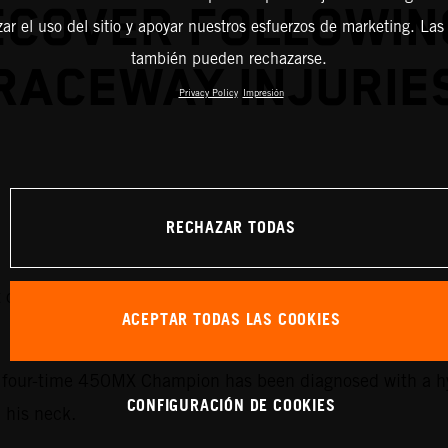
ECOVER FOLLOWIN
zar el uso del sitio y apoyar nuestros esfuerzos de marketing. Las
también pueden rechazarse.
RACEWAY INJURIE
Privacy Policy
Impresión
RECHAZAR TODAS
it out the upcoming rounds of the 2026 AMA Pro Motocros
ACEPTAR TODAS LAS COOKIES
he four-time 450MX Champion has been diagnosed with a h
CONFIGURACIÓN DE COOKIES
n his neck.