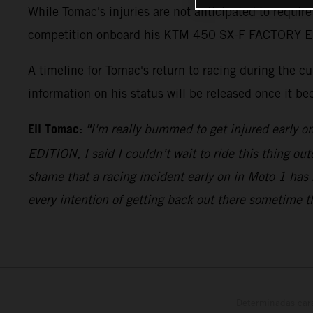
While Tomac's injuries are not anticipated to require
competition onboard his KTM 450 SX-F FACTORY EDITI
A timeline for Tomac's return to racing during the 
information on his status will be released once it be
Eli Tomac:
"
I'm really bummed to get injured early o
EDITION, I said I couldn’t wait to ride this thing out
shame that a racing incident early on in Moto 1 has 
every intention of getting back out there sometime t
Determinadas cara