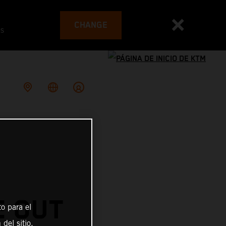
CHANGE
es
E OUT
o para el
del sitio,