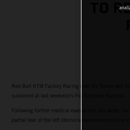
TO R
anali
Red Bull KTM Factory Racing rider Eli Tomac will s
sustained at last weekend's Fox Raceway National.
Following further medical evaluations this week, t
partial tear of the left sternocleidomastoid muscle i