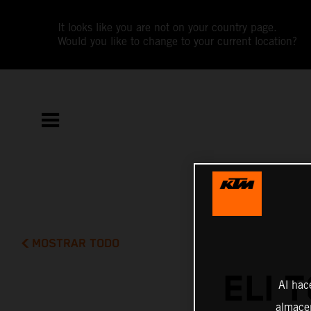
It looks like you are not on your country page.
Would you like to change to your current location?
MOSTRAR TODO
ELI 
Al hac
almacen