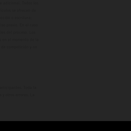
 adicional. Todos los
hículos se ofrecen de
cción o escritura;
so previo. En el caso
les del proceso. Los
os en el momento de la
o de competición y no
rticipantes. Toda la
y otros errores. La