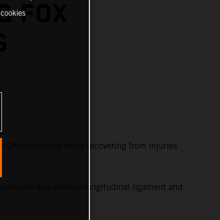
G FOX
 cookies
S
s Championship while recovering from injuries
yperextended anterior longitudinal ligament and