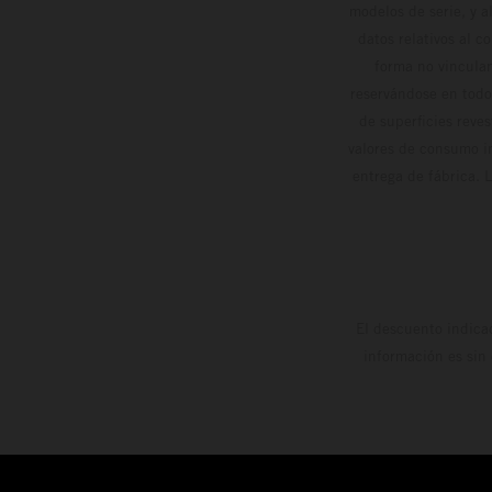
modelos de serie, y 
datos relativos al c
forma no vinculan
reservándose en todo
de superficies reve
valores de consumo in
entrega de fábrica. 
El descuento indica
información es sin