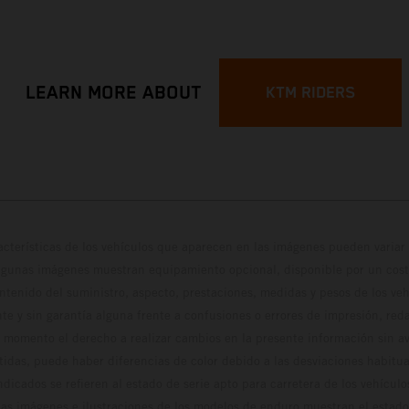
LEARN MORE ABOUT
KTM RIDERS
cterísticas de los vehículos que aparecen en las imágenes pueden variar 
algunas imágenes muestran equipamiento opcional, disponible por un coste
ontenido del suministro, aspecto, prestaciones, medidas y pesos de los ve
te y sin garantía alguna frente a confusiones o errores de impresión, reda
 momento el derecho a realizar cambios en la presente información sin avi
stidas, puede haber diferencias de color debido a las desviaciones habitua
dicados se refieren al estado de serie apto para carretera de los vehícul
Las imágenes e ilustraciones de los modelos de enduro muestran el estad