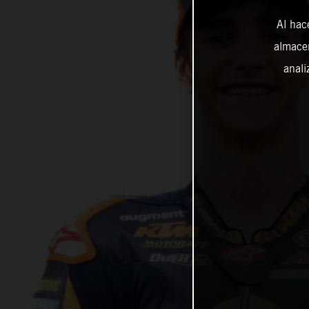
Al hac
almacen
anali