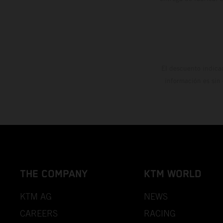
El descuento indica
información es sin
THE COMPANY
KTM WORLD
KTM AG
NEWS
CAREERS
RACING