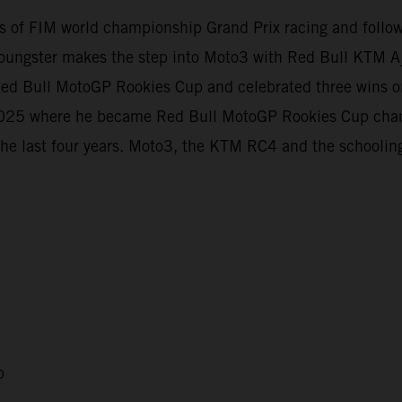
evels of FIM world championship Grand Prix racing and foll
oungster makes the step into Moto3 with Red Bull KTM Aj
e Red Bull MotoGP Rookies Cup and celebrated three wins
t 2025 where he became Red Bull MotoGP Rookies Cup cha
the last four years. Moto3, the KTM RC4 and the schooling
p