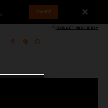
CHANGE
es