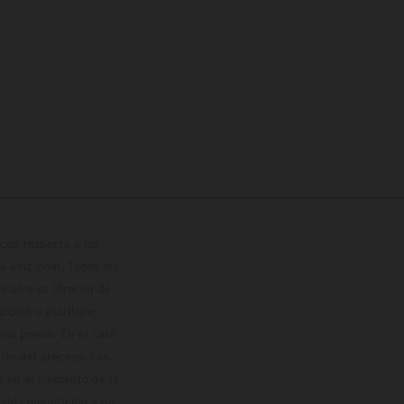
con respecto a los
 adicional. Todos los
hículos se ofrecen de
cción o escritura;
so previo. En el caso
les del proceso. Los
os en el momento de la
o de competición y no