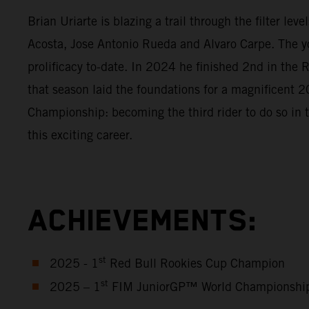
Brian Uriarte is blazing a trail through the filter l
Acosta, Jose Antonio Rueda and Alvaro Carpe. The y
prolificacy to-date. In 2024 he finished 2nd in th
that season laid the foundations for a magnificen
Championship: becoming the third rider to do so in 
this exciting career.
ACHIEVEMENTS:
st
2025 - 1
Red Bull Rookies Cup Champion
st
2025 – 1
FIM JuniorGP™ World Championshi