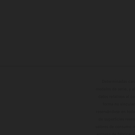
Determinadas cara
modelos de serie, y 
datos relativos al c
forma no vinculan
reservándose en todo
de superficies reve
valores de consumo in
entrega de fábrica. 