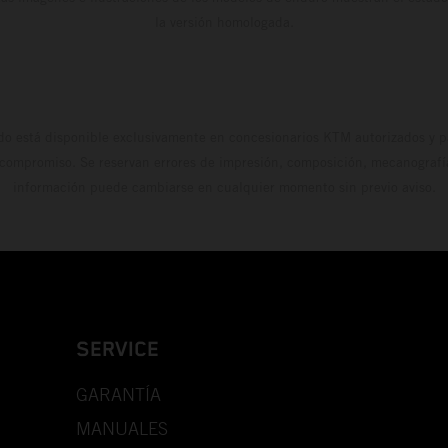
la versión homologada.
do está disponible exclusivamente en concesionarios KTM autorizados y pa
 compromiso. Se reservan errores de impresión, composición, mecanografía 
información puede cambiarse en cualquier momento sin previo aviso.
SERVICE
GARANTÍA
MANUALES