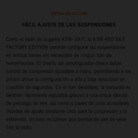
ENTRA EN ACCIÓN
FÁCIL AJUSTE DE LAS SUSPENSIONES
Como el resto de la gama KTM- SX-F, la KTM 450 SX-F
L
FACTORY EDITION permite configurar las suspensiones
c
a
en ambos trenes sin necesidad de ningún tipo de
d
herramientas. El diseño del amortiguador ofrece doble
d
control de compresión ajustable a mano, permitiendo a los
a
pilotos afinar la configuración a alta y baja velocidad en
l
cuestión de segundos. En el tren delantero, la horquilla es
e
también fácilmente regulable gracias a una única válvula
l
de precarga de aire, así como a través de unos accesibles
m
a
mandos de ajuste mediante clics para la compresión y la
p
extensión. Incluso incluimos una bomba de aire de serie
f
con la moto.
o