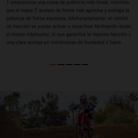
b
1 proporciona una curva de potencia más lineal, mientras
f
que el mapa 2 acelera de forma más agresiva y entrega la
t
potencia de forma explosiva. Afortunadamente, el control
c
de tracción se puede activar o desactivar fácilmente desde
Q
el mismo interruptor, lo que garantiza la máxima tracción y
d
una clara ventaja en condiciones de humedad o barro.
q
4
D
p
d
d