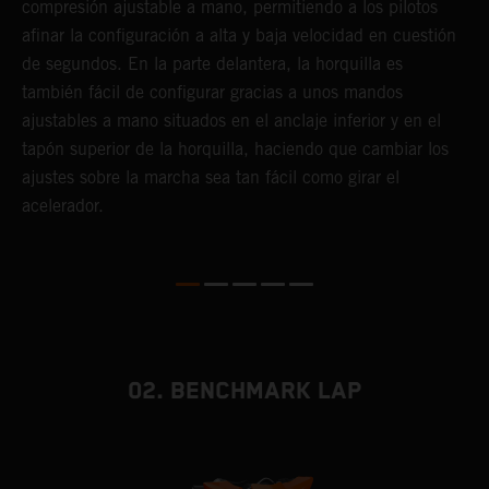
a
compresión ajustable a mano, permitiendo a los pilotos
m
afinar la configuración a alta y baja velocidad en cuestión
a
de segundos. En la parte delantera, la horquilla es
f
también fácil de configurar gracias a unos mandos
d
ajustables a mano situados en el anclaje inferior y en el
T
tapón superior de la horquilla, haciendo que cambiar los
s
ajustes sobre la marcha sea tan fácil como girar el
s
acelerador.
a
m
02. BENCHMARK LAP