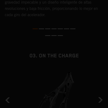
a
gravedad impecable y un diseño inteligente de altas
p
revoluciones y baja fricción, proporcionando lo mejor en
g
ás
cada giro del acelerador.
f
te
03. ON THE CHARGE