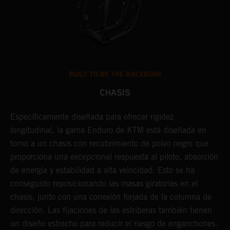
BUILT TO BE THE BACKBONE
CHASIS
Específicamente diseñada para ofrecer rigidez
U
longitudinal, la gama Enduro de KTM está diseñada en
t
torno a un chasis con recubrimiento de polvo negro que
p
proporciona una excepcional respuesta al piloto, absorción
l
de energía y estabilidad a alta velocidad. Esto se ha
r
conseguido reposicionando las masas giratorias en el
c
chasis, junto con una conexión forjada de la columna de
E
dirección. Las fijaciones de las estriberas también tienen
c
un diseño estrecho para reducir el riesgo de enganchones.
e