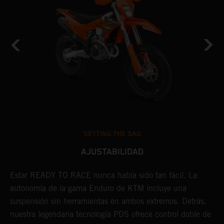
SETTING THE SAG
AJUSTABILIDAD
ja
Estar READY TO RACE nunca había sido tan fácil. La
L
s
autonomía de la gama Enduro de KTM incluye una
m
ro
suspensión sin herramientas en ambos extremos. Detrás,
p
s
nuestra legendaria tecnología PDS ofrece control doble de
t