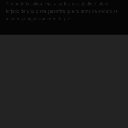
Y cuando la salida llega a su fin, un caballete lateral
c
forjado de una pieza garantiza que tu arma de enduro se
f
mantenga orgullosamente de pie.
04. KEEPING YOU GOING