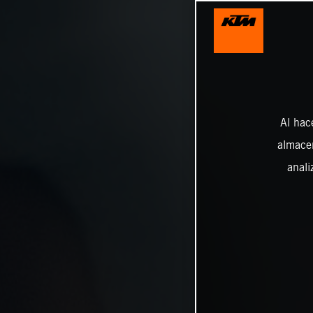
Al hac
almacen
anali