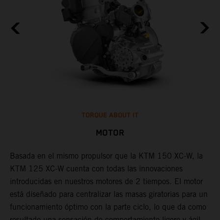
TORQUE ABOUT IT
MOTOR
Basada en el mismo propulsor que la KTM 150 XC-W, la
o
KTM 125 XC-W cuenta con todas las innovaciones
L
introducidas en nuestros motores de 2 tiempos. El motor
i
o
está diseñado para centralizar las masas giratorias para un
e
funcionamiento óptimo con la parte ciclo, lo que da como
c
resultado una sensación de comportamiento ligero y ágil,