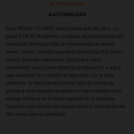
SETTING THE SAG
AJUSTABILIDAD
Estar READY TO RACE nunca había sido tan fácil. La
L
gama KTM XC-W permite configurar las suspensiones sin
m
necesidad de ningún tipo de herramientas en ambos
p
trenes. Detrás, nuestra legendaria tecnología PDS ofrece
t
control doble de compresión ajustable a mano,
m
permitiendo a los pilotos afinar la configuración a alta y
a
baja velocidad en cuestión de segundos. En la parte
f
delantera, la horquilla es también fácil de configurar
d
gracias a unos mandos ajustables a mano situados en el
T
anclaje inferior y en el tapón superior de la horquilla,
s
haciendo que cambiar los ajustes sobre la marcha sea tan
s
fácil como girar el acelerador.
a
m