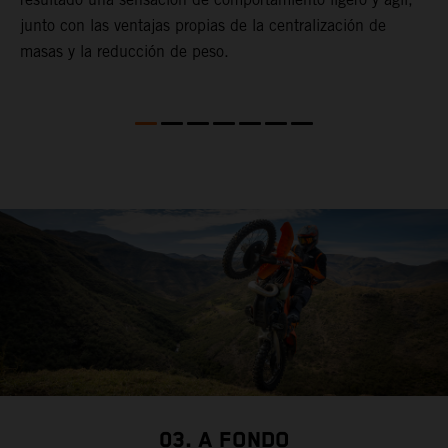
l
junto con las ventajas propias de la centralización de
c
masas y la reducción de peso.
d
l
e
c
03. A FONDO