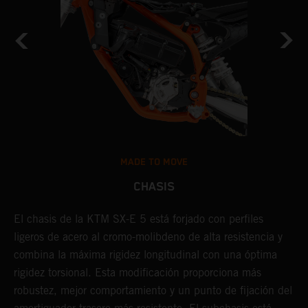
MADE TO MOVE
CHASIS
El chasis de la KTM SX-E 5 está forjado con perfiles
L
ligeros de acero al cromo-molibdeno de alta resistencia y
l
s,
combina la máxima rigidez longitudinal con una óptima
p
s
rigidez torsional. Esta modificación proporciona más
c
robustez, mejor comportamiento y un punto de fijación del
u