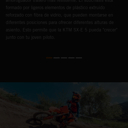
amortiguador trasero más resistente. El subchasis está
i
formado por ligeros elementos de plástico extruido
reforzado con fibra de vidrio, que pueden montarse en
diferentes posiciones para ofrecer diferentes alturas de
asiento. Esto permite que la KTM SX-E 5 pueda "crecer"
junto con tu joven piloto.