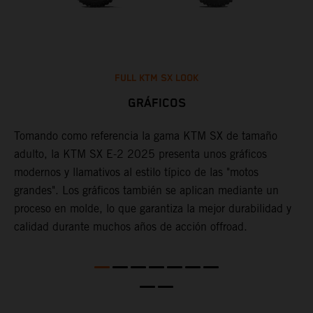
FULL KTM SX LOOK
GRÁFICOS
na
Tomando como referencia la gama KTM SX de tamaño
F
adulto, la KTM SX E-2 2025 presenta unos gráficos
c
modernos y llamativos al estilo típico de las "motos
c
a
grandes". Los gráficos también se aplican mediante un
d
proceso en molde, lo que garantiza la mejor durabilidad y
c
calidad durante muchos años de acción offroad.
a
d
c
m
a