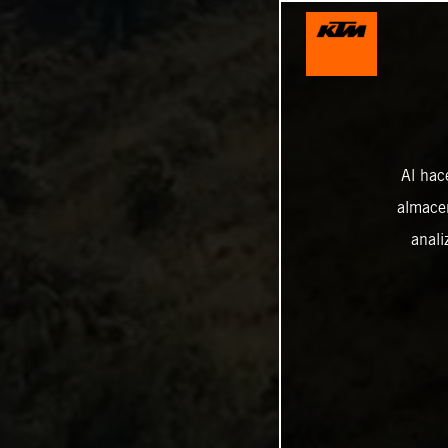
Al hac
almacen
anali