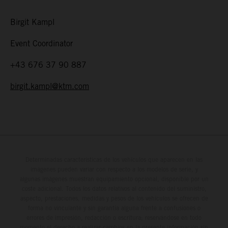
Birgit Kampl
Event Coordinator
+43 676 37 90 887
birgit.kampl@ktm.com
Determinadas características de los vehículos que aparecen en las
imágenes pueden variar con respecto a los modelos de serie, y
algunas imágenes muestran equipamiento opcional, disponible por un
coste adicional. Todos los datos relativos al contenido del suministro,
aspecto, prestaciones, medidas y pesos de los vehículos se ofrecen de
forma no vinculante y sin garantía alguna frente a confusiones o
errores de impresión, redacción o escritura; reservándose en todo
momento el derecho a realizar cambios en la presente información sin