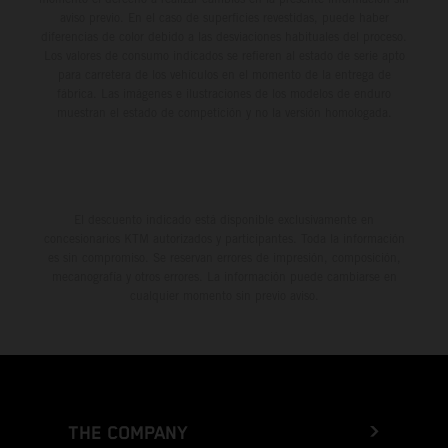
aviso previo. En el caso de superficies revestidas, puede haber
diferencias de color debido a las desviaciones habituales del proceso.
Los valores de consumo indicados se refieren al estado de serie apto
para carretera de los vehículos en el momento de la entrega de
fábrica. Las imágenes e ilustraciones de los modelos de enduro
muestran el estado de competición y no la versión homologada.
El descuento indicado está disponible exclusivamente en
concesionarios KTM autorizados y participantes. Toda la información
es sin compromiso. Se reservan errores de impresión, composición,
mecanografía y otros errores. La información puede cambiarse en
cualquier momento sin previo aviso.
THE COMPANY