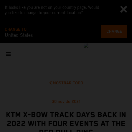
It looks like you are not on your country page. Would
you like to change to your current location?
CHANGE TO
CHANGE
United States
MOSTRAR TODO
30 nov de 2021
KTM X-BOW TRACK DAYS BACK IN
2022 WITH FOUR EVENTS AT THE