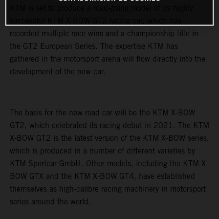
KTM is set to produce a road-going model of its highly
successful KTM X-BOW GT2 racing car, which has
recorded multiple race wins and a championship title in
the GT2 European Series. The expertise KTM has
gathered in the motorsport arena will flow directly into the
development of the new car.
The basis for the new road car will be the KTM X-BOW
GT2, which celebrated its racing debut in 2021. The KTM
X-BOW GT2 is the latest version of the KTM X-BOW series,
which is produced in a number of different varieties by
KTM Sportcar GmbH. Other models, including the KTM X-
BOW GTX and the KTM X-BOW GT4, have established
themselves as high-calibre racing machinery in motorsport
series around the world.