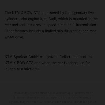
The KTM X-BOW GT2 is powered by the legendary five-
cylinder turbo engine from Audi, which is mounted in the
rear and features a seven-speed direct shift transmission.
Other features include a limited slip differential and rear-
wheel drive.
KTM Sportcar GmbH will provide further details of the
KTM X-BOW GT2 and when the car is scheduled for
launch at a later date.
Determinadas características de los vehículos que aparecen en las
imágenes pueden variar con respecto a los modelos de serie, y
algunas imágenes muestran equipamiento opcional, disponible por un