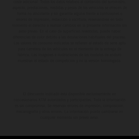
coste adicional. Todos los datos relativos al contenido del suministro,
aspecto, prestaciones, medidas y pesos de los vehículos se ofrecen de
forma no vinculante y sin garantía alguna frente a confusiones o
errores de impresión, redacción o escritura; reservándose en todo
momento el derecho a realizar cambios en la presente información sin
aviso previo. En el caso de superficies revestidas, puede haber
diferencias de color debido a las desviaciones habituales del proceso.
Los valores de consumo indicados se refieren al estado de serie apto
para carretera de los vehículos en el momento de la entrega de
fábrica. Las imágenes e ilustraciones de los modelos de enduro
muestran el estado de competición y no la versión homologada.
El descuento indicado está disponible exclusivamente en
concesionarios KTM autorizados y participantes. Toda la información
es sin compromiso. Se reservan errores de impresión, composición,
mecanografía y otros errores. La información puede cambiarse en
cualquier momento sin previo aviso.