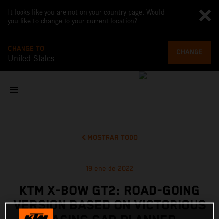
It looks like you are not on your country page. Would
you like to change to your current location?
CHANGE TO
CHANGE
United States
MOSTRAR TODO
19 ene de 2022
KTM X-BOW GT2: ROAD-GOING
VERSION BASED ON VICTORIOUS