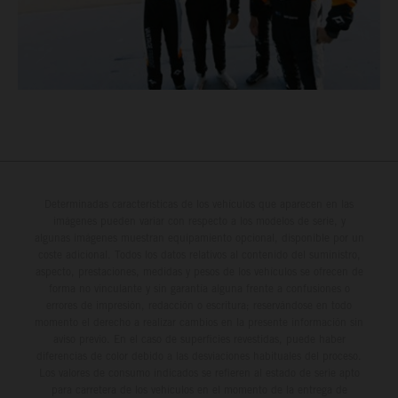
Determinadas características de los vehículos que aparecen en las
imágenes pueden variar con respecto a los modelos de serie, y
algunas imágenes muestran equipamiento opcional, disponible por un
coste adicional. Todos los datos relativos al contenido del suministro,
aspecto, prestaciones, medidas y pesos de los vehículos se ofrecen de
forma no vinculante y sin garantía alguna frente a confusiones o
errores de impresión, redacción o escritura; reservándose en todo
momento el derecho a realizar cambios en la presente información sin
aviso previo. En el caso de superficies revestidas, puede haber
diferencias de color debido a las desviaciones habituales del proceso.
Los valores de consumo indicados se refieren al estado de serie apto
para carretera de los vehículos en el momento de la entrega de