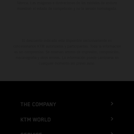
fábrica. Las imágenes e ilustraciones de los modelos de enduro
muestran el estado de competición y no la versión homologada.
El descuento indicado está disponible exclusivamente en
concesionarios KTM autorizados y participantes. Toda la información
es sin compromiso. Se reservan errores de impresión, composición,
mecanografía y otros errores. La información puede cambiarse en
cualquier momento sin previo aviso.
THE COMPANY
KTM WORLD