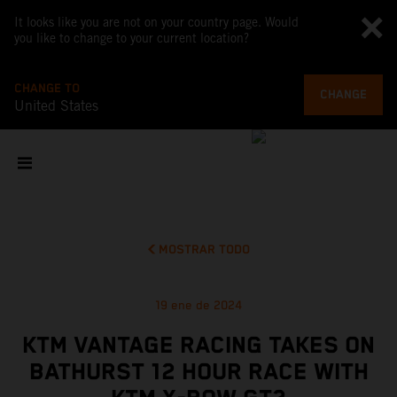
It looks like you are not on your country page. Would
you like to change to your current location?
CHANGE TO
CHANGE
United States
MOSTRAR TODO
19 ene de 2024
KTM VANTAGE RACING TAKES ON
BATHURST 12 HOUR RACE WITH