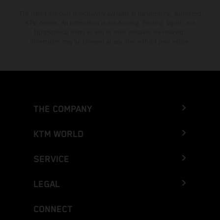
The stated discount is exclusively available at participating, authorized
KTM dealers. All information is non-binding. Printing, layout, and
typographical errors as well as other mistakes are reserved.
Information may be changed at any time without prior notice.
THE COMPANY
KTM WORLD
SERVICE
LEGAL
CONNECT