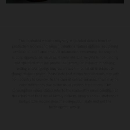
The illustrated vehicles may vary in selected details from the
production models and some illustrations feature optional equipment
available at additional cost. All information concerning the scope of
supply, appearance, services, dimensions and weights is non-binding
and specified with the proviso that errors, for instance in printing,
setting and/or typing, may occur; such information is subject to
change without notice. Please note that model specifications may vary
from country to country. In the case of coated surfaces, there may be
color differences due to the usual process fluctuations. The
consumption values stated refer to the roadworthy series condition of
the vehicles at the time of factory delivery. Images and illustrations of
Enduro bike models show the competition state and not the
homologated version.