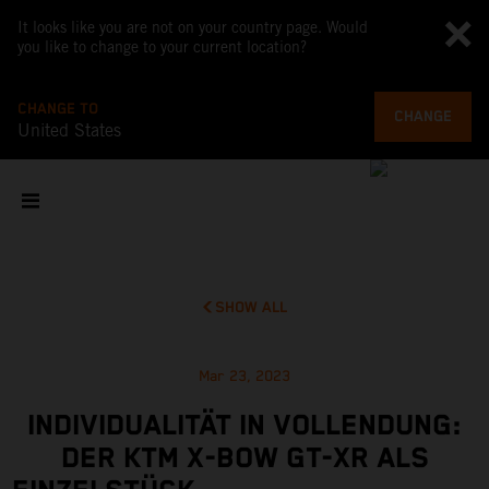
It looks like you are not on your country page. Would
you like to change to your current location?
CHANGE TO
CHANGE
United States
SHOW ALL
Mar 23, 2023
INDIVIDUALITÄT IN VOLLENDUNG:
DER KTM X-BOW GT-XR ALS