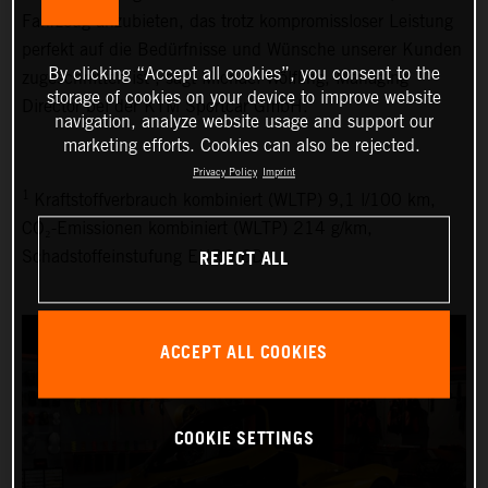
Fahrzeug anzubieten, das trotz kompromissloser Leistung
perfekt auf die Bedürfnisse und Wünsche unserer Kunden
By clicking “Accept all cookies”, you consent to the
zugeschnitten ist", sagt Michael Wölfling, Managing
storage of cookies on your device to improve website
Director bei der KTM Sportcar GmbH.
navigation, analyze website usage and support our
marketing efforts. Cookies can also be rejected.
Privacy Policy
Imprint
1
Kraftstoffverbrauch kombiniert (WLTP) 9,1 l/100 km,
CO₂-Emissionen kombiniert (WLTP) 214 g/km,
REJECT ALL
Schadstoffeinstufung EURO 6D
ACCEPT ALL COOKIES
COOKIE SETTINGS