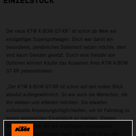
EINZELSTÜCK
1
Der neue KTM X-BOW GT-XR
ist schon ab Werk ein
einzigartiger Supersportwagen. Doch wer damit ein
besonderes, persönliches Statement setzen möchte, dem
sind kaum Grenzen gesetzt. Durch eine Vielzahl von
Optionen können Käufer das Aussehen ihres KTM X-BOW
GT-XR personalisieren.
„Der KTM X-BOW GT-XR ist schon auf den ersten Blick
absolut außergewöhnlich. So wie auch die Menschen, die
ihn erleben und erfahren möchten. Sie erwarten
individuelle Anpassungsmöglichkeiten, um ihr Fahrzeug zu
einem persönlichen Einzelstück zu machen. Diesem
Wunsch kommen wir mit unzähligen, individuellen
Gestaltungsmöglichkeiten nach. Unser Ziel ist es, ein