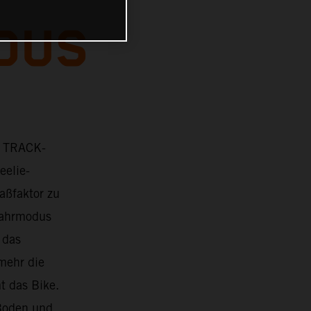
DUS
r TRACK-
eelie-
aßfaktor zu
Fahrmodus
 das
mehr die
t das Bike.
 Boden und