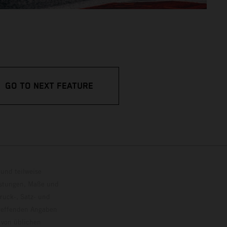
GO TO NEXT FEATURE
und teilweise
istungen, Maße und
ruck-, Satz- und
treffenden Angaben
 von üblichen