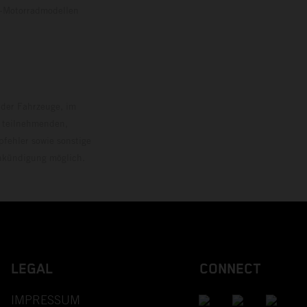
o-Motorradmodellen
ersion.
 der Fahrzeuge, im
i teilnehmenden,
pfehler sowie sonstige
Ankündigung möglich.
LEGAL
CONNECT
IMPRESSUM