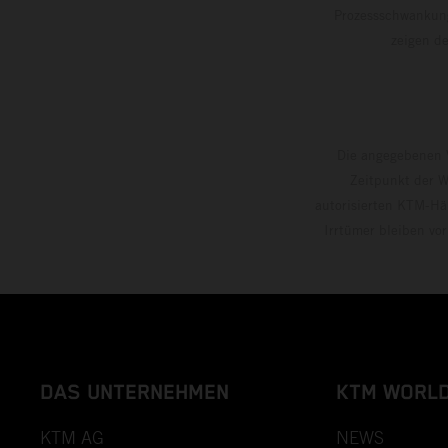
Prozessschwankung
zeigen
Die angegebenen V
Zeitpunkt der W
autorisierten KTM-Hän
Irrtümer bleiben vo
DAS UNTERNEHMEN
KTM WORL
KTM AG
NEWS