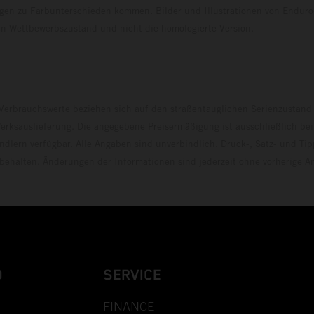
en zu Farbunterschieden kommen. Bilder und Illustrationen von Endur
 den Wettbewerbszustand und nicht die homologierte V
erbrauchswerte beziehen sich auf den straßentauglichen Serienzustand
erksauslieferung. Die angegebene Preisermäßigung ist ausschließlich be
dlern verfügbar. Alle Angaben sind unverbindlich. Druck-, Satz- und Tip
rbehalten. Änderungen der Informationen sind jederzeit ohne vorherige 
D
SERVICE
FINANCE