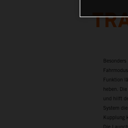
TR
Besonders 
Fahrmodus 
Funktion l
heben. Die
und hilft d
System die
Kupplung k
Die Launch