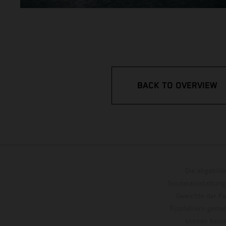
BACK TO OVERVIEW
Die abgebild
Sonderausstattung
Gewichte der Fa
Tippfehlern gemac
können keine