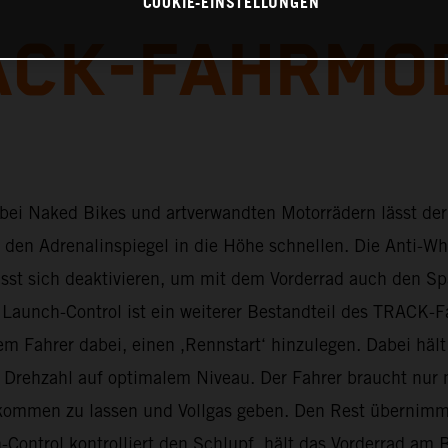
COOKIE-EINSTELLUNGEN
ACK-FAHRMO
bei Naked Bikes und artverwandten Motorrädern lässt de
den Adrenalinspiegel in die Höhe schnellen. Die Anti-Wh
ässt sich deaktivieren, um mit dem Vorderrad auch den Sp
 Launch-Control ist ein weiterer Bestandteil des TRACK-
em Fahrer dabei, einen ‚Rennstart‘ hinzulegen. Dabei hält
 Drehzahl auf optimalem Niveau. Der Fahrer braucht nur 
ommen zu lassen und Vollgas geben. Den Rest übernimm
-Control kontrolliert den Schlupf, hält das Vorderrad am