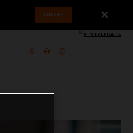
CHANGE
es