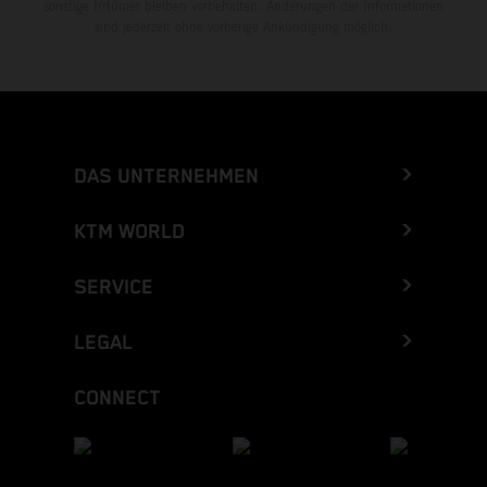
sonstige Irrtümer bleiben vorbehalten. Änderungen der Informationen
sind jederzeit ohne vorherige Ankündigung möglich.
DAS UNTERNEHMEN
KTM WORLD
SERVICE
LEGAL
CONNECT