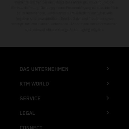
straßentauglichen Serienzustand der Fahrzeuge, im Zeitpunkt der
Werksauslieferung. Die angegebene Preisermäßigung ist ausschließlich
bei teilnehmenden, autorisierten KTM-Händlern verfügbar. Alle
Angaben sind unverbindlich. Druck-, Satz- und Tippfehler sowie
sonstige Irrtümer bleiben vorbehalten. Änderungen der Informationen
sind jederzeit ohne vorherige Ankündigung möglich.
DAS UNTERNEHMEN
KTM WORLD
SERVICE
LEGAL
CONNECT