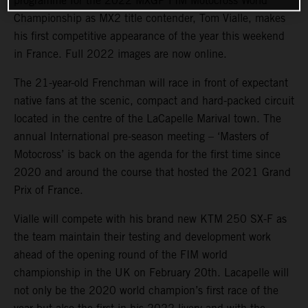
programme for the 2022 MXGP FIM Motocross World
Championship as MX2 title contender, Tom Vialle, makes
his first competitive appearance of the year this weekend
in France. Full 2022 images are now online.
The 21-year-old Frenchman will race in front of expectant
native fans at the scenic, compact and hard-packed circuit
located in the centre of the LaCapelle Marival town. The
annual International pre-season meeting – ‘Masters of
Motocross’ is back on the agenda for the first time since
2020 and around the course that hosted the 2021 Grand
Prix of France.
Vialle will compete with his brand new KTM 250 SX-F as
the team maintain their testing and development work
ahead of the opening round of the FIM world
championship in the UK on February 20th. Lacapelle will
not only be the 2020 world champion’s first race of the