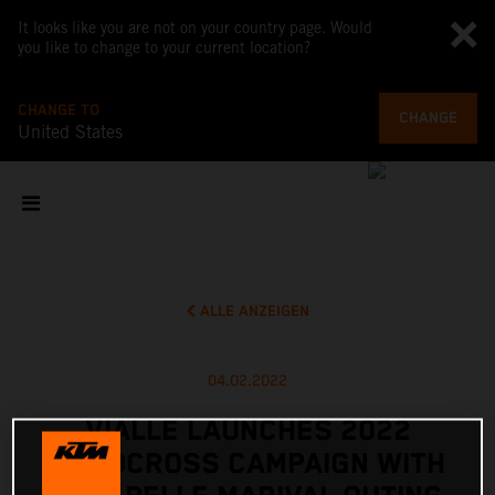
It looks like you are not on your country page. Would
you like to change to your current location?
CHANGE TO
CHANGE
United States
ALLE ANZEIGEN
04.02.2022
VIALLE LAUNCHES 2022
MOTOCROSS CAMPAIGN WITH