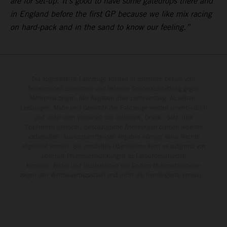
are for set-up. It’s good to have some gatedrops there and
in England before the first GP because we like mix racing
on hard-pack and in the sand to know our feeling.”
Die abgebildeten Fahrzeuge können in einzelnen Details vom
Serienmodell abweichen und teilweise Sonderausstattung gegen
Mehrpreis zeigen. Alle Angaben über Lieferumfang, Aussehen,
Leistungen, Maße und Gewichte der Fahrzeuge werden unverbindlich
und unter dem Vorbehalt von Irrtümern, Druck-, Satz- und
Tippfehlern gemacht; diesbezügliche Änderungen bleiben jederzeit
vorbehalten. Aus unzutreffenden Angaben können keine Rechte
abgeleitet werden. Bei veredelten Oberflächen kann es aufgrund von
üblichen Prozessschwankungen zu Farbunterschieden
kommen. Bilder und Illustrationen von Enduro-Motorradmodellen
zeigen den Wettbewerbszustand und nicht die homologierte Version.