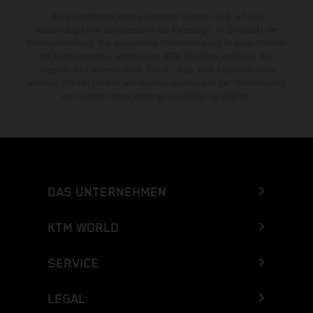
Die angegebenen Verbrauchswerte beziehen sich auf den
straßentauglichen Serienzustand der Fahrzeuge, im Zeitpunkt der
Werksauslieferung. Die angegebene Preisermäßigung ist ausschließlich
bei teilnehmenden, autorisierten KTM-Händlern verfügbar. Alle
Angaben sind unverbindlich. Druck-, Satz- und Tippfehler sowie
sonstige Irrtümer bleiben vorbehalten. Änderungen der Informationen
sind jederzeit ohne vorherige Ankündigung möglich.
DAS UNTERNEHMEN
KTM WORLD
SERVICE
LEGAL