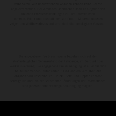
vorbehalten. Aus unzutreffenden Angaben können keine Rechte
abgeleitet werden. Bei veredelten Oberflächen kann es aufgrund von
üblichen Prozessschwankungen zu Farbunterschieden
kommen. Bilder und Illustrationen von Enduro-Motorradmodellen
zeigen den Wettbewerbszustand und nicht die homologierte Version.
Die angegebenen Verbrauchswerte beziehen sich auf den
straßentauglichen Serienzustand der Fahrzeuge, im Zeitpunkt der
Werksauslieferung. Die angegebene Preisermäßigung ist ausschließlich
bei teilnehmenden, autorisierten KTM-Händlern verfügbar. Alle
Angaben sind unverbindlich. Druck-, Satz- und Tippfehler sowie
sonstige Irrtümer bleiben vorbehalten. Änderungen der Informationen
sind jederzeit ohne vorherige Ankündigung möglich.