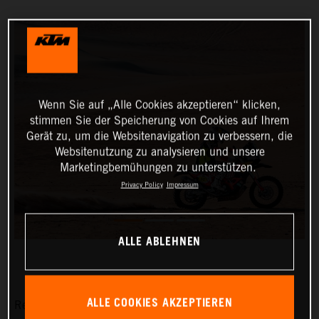
Wenn Sie auf „Alle Cookies akzeptieren“ klicken,
stimmen Sie der Speicherung von Cookies auf Ihrem
Gerät zu, um die Websitenavigation zu verbessern, die
Websitenutzung zu analysieren und unsere
Marketingbemühungen zu unterstützen.
Privacy Policy
Impressum
ALLE ABLEHNEN
ALLE COOKIES AKZEPTIEREN
Red Bull KTM Factory Racing’s Matthias Walkner has