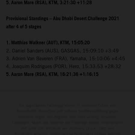
5. Aaron Mare (RSA), KTM, 3:21:30 +11:28
Provisional Standings – Abu Dhabi Desert Challenge 2021
after 4 of 5 stages
1. Matthias Walkner (AUT), KTM, 15:05:20
2. Daniel Sanders (AUS), GASGAS, 15:09:10 +3:49
3. Adrien Van Beveren (FRA), Yamaha, 15:10:06 +4:45
4. Joaquim Rodrigues (POR), Hero, 15:33:53 +28:32
5. Aaron Mare (RSA), KTM, 16:21:36 +1:16:15
Die abgebildeten Fahrzeuge können in einzelnen Details vom
Serienmodell abweichen und teilweise Sonderausstattung gegen
Mehrpreis zeigen. Alle Angaben über Lieferumfang, Aussehen,
Leistungen, Maße und Gewichte der Fahrzeuge werden unverbindlich
und unter dem Vorbehalt von Irrtümern, Druck-, Satz- und
Tippfehlern gemacht; diesbezügliche Änderungen bleiben jederzeit