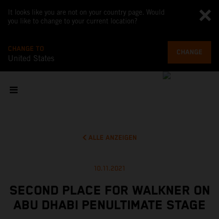
It looks like you are not on your country page. Would
you like to change to your current location?
CHANGE TO
CHANGE
United States
ALLE ANZEIGEN
10.11.2021
SECOND PLACE FOR WALKNER ON
ABU DHABI PENULTIMATE STAGE